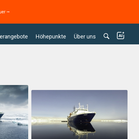
uer ⭢
erangebote
Höhepunkte
Über uns