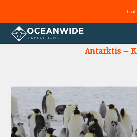
Last
Startseite
Fotogallerie
Antarktis – K