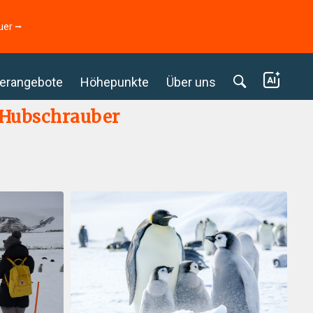
uer ⭢
erangebote
Höhepunkte
Über uns
– Hubschrauber