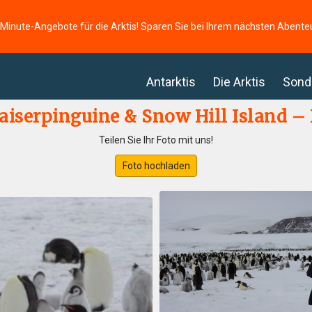
-Minute-Angebote für die Arktis! Sparen Sie bei Ihrem nächsten Abente
Antarktis
Die Arktis
Sond
aiserpinguine & Snow Hill Island 
Teilen Sie Ihr Foto mit uns!
Foto hochladen