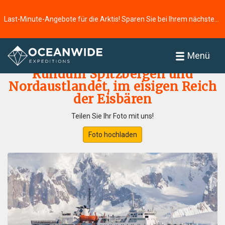
Last-Minute-Angebote für die Arktis! Sparen Sie bei Ihrem nächsten Abenteuer ⭢
Startseite
Fotogallerie
Menü
Rundum Spitzbergen und
Nordaustlandet, im eisigen Reich
der Eisbären
Teilen Sie Ihr Foto mit uns!
Foto hochladen