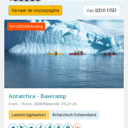
11150 USD
Ga naar de cruisepagina
Van
Tot US$2550 korting
Antarctica - Basecamp
3 nov. - 15 nov., 2026
•
Reiscode: OTL21-26
Laatste ligplaatsen
Antarctisch Schiereiland