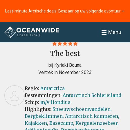
Last-minute Arctische deals! Bespaar op uw volgende avontuur ⭢
Home
Recensies
Menu
The best
bij Kyriaki Bouna
Vertrek in November 2023
Regio:
Antarctica
Bestemmingen:
Antarctisch Schiereiland
Schip:
m/v Hondius
Highlights:
Sneeuwschoenwandelen,
Bergbeklimmen,
Antarctisch kamperen,
Kajakken,
Basecamp,
Kerguelenzeebeer,