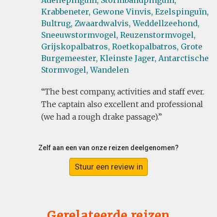
Adéliepinguïn,
Stormbandpinguïn,
Krabbeneter,
Gewone Vinvis,
Ezelspinguïn,
Bultrug,
Zwaardwalvis,
Weddellzeehond,
Sneeuwstormvogel,
Reuzenstormvogel,
Grijskopalbatros,
Roetkopalbatros,
Grote
Burgemeester,
Kleinste Jager,
Antarctische
Stormvogel,
Wandelen
The best company, activities and staff ever.
The captain also excellent and professional
(we had a rough drake passage).
Zelf aan een van onze reizen deelgenomen?
Stuur een review in
Gerelateerde reizen