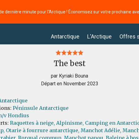
de dernière minute pour l’Arctique ! Économisez sur votre prochaine av
Antarctique
L'Arctique
Offres 
The best
par Kyriaki Bouna
Départ en November 2023
Antarctique
ions:
Péninsule Antarctique
/v Hondius
orts:
Raquettes à neige,
Alpinisme,
Camping en Antarcti
p,
Otarie à fourrure antarctique,
Manchot Adélie,
Mancho
rabier,
Rorqual commun,
Manchot papou,
Baleine à bos