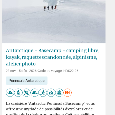
Antarctique - Basecamp - camping libre,
kayak, raquettes/randonnée, alpinisme,
atelier photo
23 nov. - 5 déc., 2026
•
Code du voyage: HDS22-26
Péninsule Antarctique
EN
La croisière "Antarctic Peninsula Basecamp" vous
offre une myriade de possibilités d'explorer et de
profiter de la région antarctique. Cette expédition