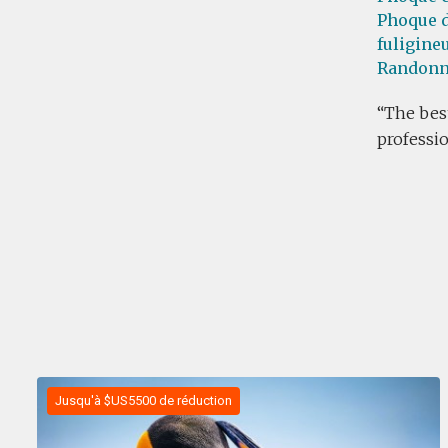
Phoque d
fuligine
Randonn
The best
professio
Jusqu'à $US5500 de réduction