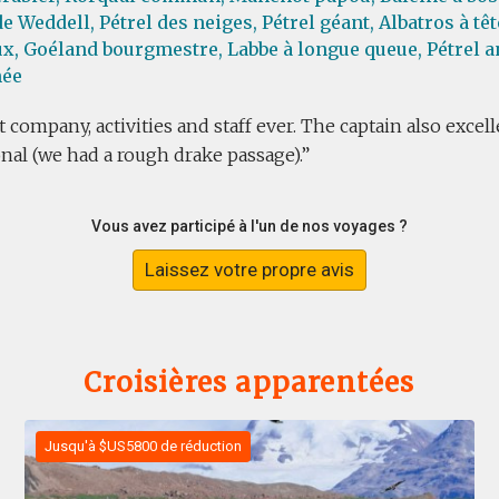
e Weddell,
Pétrel des neiges,
Pétrel géant,
Albatros à têt
ux,
Goéland bourgmestre,
Labbe à longue queue,
Pétrel a
ée
 company, activities and staff ever. The captain also excel
nal (we had a rough drake passage).
Vous avez participé à l'un de nos voyages ?
Laissez votre propre avis
Croisières apparentées
Jusqu'à $US5800 de réduction