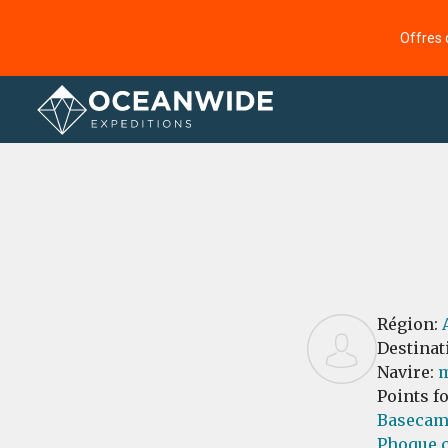
Offres 
Accueil
Commentaires
Région:
Destinat
Navire:
m
Points f
Basecam
Phoque c