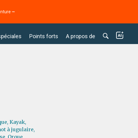
enture ⭢
spéciales
Points forts
A propos de
que,
Kayak,
t à jugulaire,
se,
Orque,