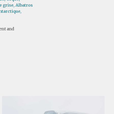
e grise,
Albatros
ntarctique,
lent and