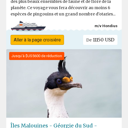
des plus beaux ensembles de faune et de flore de la
planète. Ce voyage vous fera découvrir au moins 6
espèces de pingouins et un grand nombre d'otaries...
m/v Hondius
11150 USD
Aller à la page croisière
De
Jusqu'à $US5600 de réduction
Îles Malouines - Géorgie du Sud -