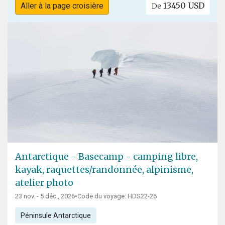
13450 USD
Aller à la page croisière
De
Antarctique - Basecamp - camping libre,
kayak, raquettes/randonnée, alpinisme,
atelier photo
23 nov. - 5 déc., 2026
•
Code du voyage: HDS22-26
Péninsule Antarctique