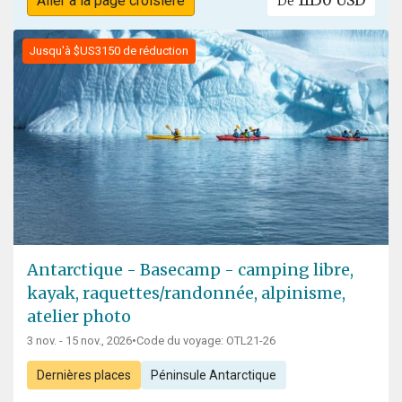
11150 USD
Aller à la page croisière
De
Jusqu'à $US3150 de réduction
Antarctique - Basecamp - camping libre,
kayak, raquettes/randonnée, alpinisme,
atelier photo
3 nov. - 15 nov., 2026
•
Code du voyage: OTL21-26
Dernières places
Péninsule Antarctique