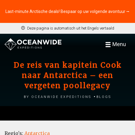
Last-minute Arctische deals! Bespaar op uw volgende avontuur ⭢
Deze pagina is automatisch uit het Engels vertaald
Menu
De reis van kapitein Cook
naar Antarctica – een
vergeten poollegacy
by Oceanwide Expeditions
Blogs
Regio's:
Antarctica