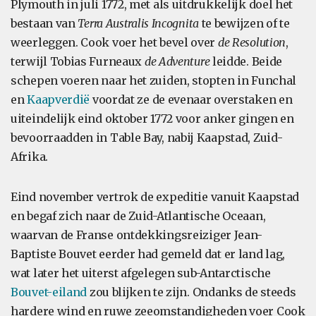
Plymouth in juli 1772, met als uitdrukkelijk doel het
bestaan van
Terra Australis Incognita
te bewijzen of te
weerleggen. Cook voer het bevel over
de Resolution
,
terwijl Tobias Furneaux
de Adventure
leidde. Beide
schepen voeren naar het zuiden, stopten in Funchal
en
Kaapverdië
voordat ze de evenaar overstaken en
uiteindelijk eind oktober 1772 voor anker gingen en
bevoorraadden in Table Bay, nabij Kaapstad, Zuid-
Afrika.
Eind november vertrok de expeditie vanuit Kaapstad
en begaf zich naar de Zuid-Atlantische Oceaan,
waarvan de Franse ontdekkingsreiziger Jean-
Baptiste Bouvet eerder had gemeld dat er land lag,
wat later het uiterst afgelegen sub-Antarctische
Bouvet-eiland
zou blijken te zijn. Ondanks de steeds
hardere wind en ruwe zeeomstandigheden voer Cook