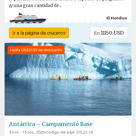
¡y una gran cantidad de...
El Hondius
11150 USD
Ir a la página de cruceros
En
Hasta US$3150 de descuento
Antártica – Campamento Base
3 nov. - 15 nov., 2026
•
Código del viaje: OTL21-26