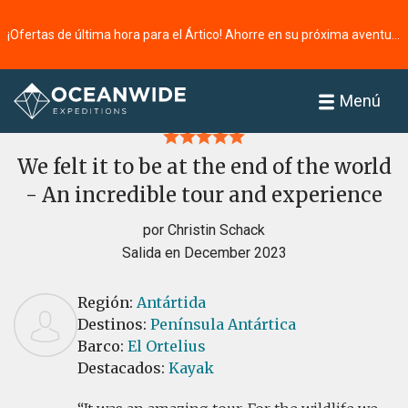
¡Ofertas de última hora para el Ártico! Ahorre en su próxima aventura ⭢
Página principal
Reseñas
Menú
We felt it to be at the end of the world
- An incredible tour and experience
por Christin Schack
Salida en December 2023
Región:
Antártida
Destinos:
Península Antártica
Barco:
El Ortelius
Destacados:
Kayak