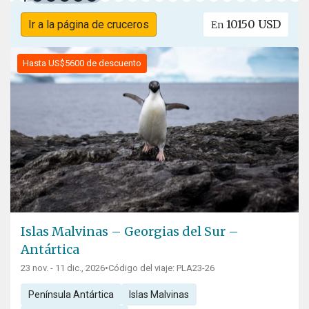
10150 USD
Ir a la página de cruceros
En
Hasta US$5600 de descuento
Islas Malvinas – Georgias del Sur –
Antártica
23 nov. - 11 dic., 2026
•
Código del viaje: PLA23-26
Península Antártica
Islas Malvinas