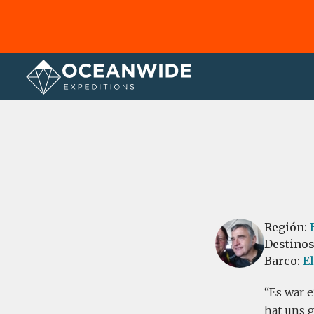
Página principal
Reseñas
Región:
Destino
Barco:
E
Es war 
hat uns 