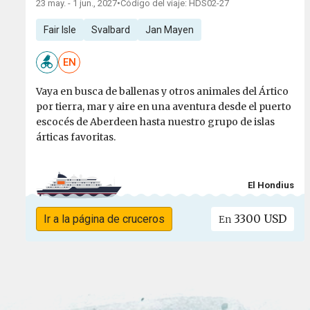
23 may. - 1 jun., 2027
•
Código del viaje: HDS02-27
Fair Isle
Svalbard
Jan Mayen
EN
Vaya en busca de ballenas y otros animales del Ártico
por tierra, mar y aire en una aventura desde el puerto
escocés de Aberdeen hasta nuestro grupo de islas
árticas favoritas.
El Hondius
3300 USD
Ir a la página de cruceros
En