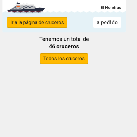
El Hondius
a pedido
Ir a la página de cruceros
Tenemos un total de
46 cruceros
Todos los cruceros