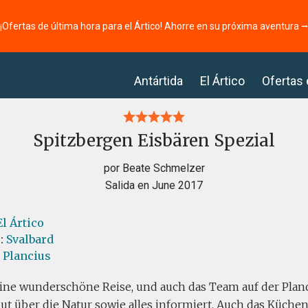
¡Ofertas de última hora para el Ártico! Ahorre en su próxima aventura 
Antártida
El Ártico
Ofertas
Spitzbergen Eisbären Spezial
por Beate Schmelzer
Salida en June 2017
El Ártico
s:
Svalbard
l Plancius
eine wunderschöne Reise, und auch das Team auf der Planc
gut über die Natur sowie alles informiert. Auch das Küche