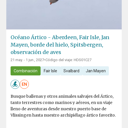
Océano Ártico - Aberdeen, Fair Isle, Jan
Mayen, borde del hielo, Spitsbergen,
observación de aves
21 may. - 1 jun., 2027
•
Código del viaje: HDS01C27
Combinación
Fair Isle
Svalbard
Jan Mayen
EN
Busque ballenas y otros animales salvajes del Ártico,
tanto terrestres como marinos y aéreos, en un viaje
lleno de aventuras desde nuestro puerto base de
Vlissingen hasta nuestro archipiélago ártico favorito.