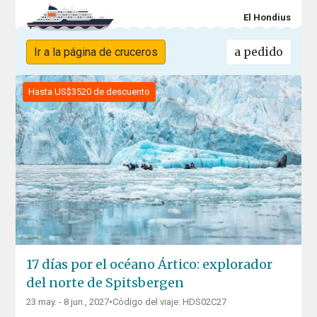
El Hondius
a pedido
Ir a la página de cruceros
Hasta US$3520 de descuento
17 días por el océano Ártico: explorador
del norte de Spitsbergen
23 may. - 8 jun., 2027
•
Código del viaje: HDS02C27