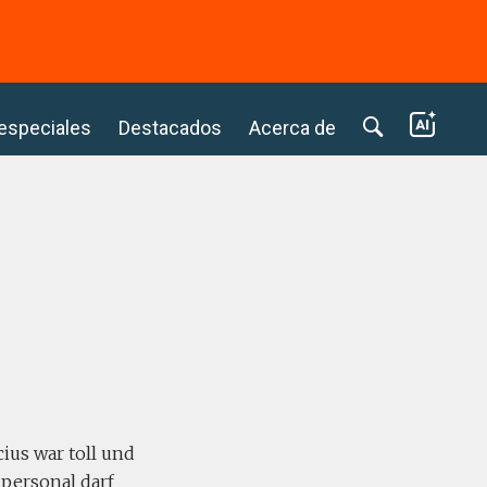
⭢
 especiales
Destacados
Acerca de
ius war toll und
npersonal darf