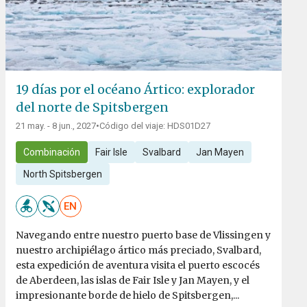
19 días por el océano Ártico: explorador
del norte de Spitsbergen
21 may. - 8 jun., 2027
•
Código del viaje: HDS01D27
Combinación
Fair Isle
Svalbard
Jan Mayen
North Spitsbergen
EN
Navegando entre nuestro puerto base de Vlissingen y
nuestro archipiélago ártico más preciado, Svalbard,
esta expedición de aventura visita el puerto escocés
de Aberdeen, las islas de Fair Isle y Jan Mayen, y el
impresionante borde de hielo de Spitsbergen,...