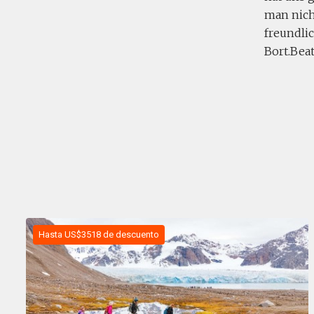
man nich
freundli
Bort.Bea
Hasta US$3518 de descuento