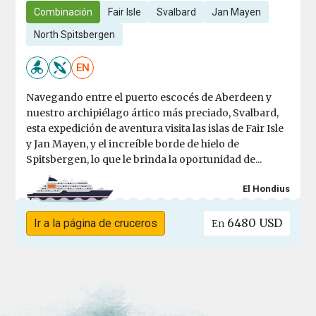
Combinación
Fair Isle
Svalbard
Jan Mayen
North Spitsbergen
EN
Navegando entre el puerto escocés de Aberdeen y
nuestro archipiélago ártico más preciado, Svalbard,
esta expedición de aventura visita las islas de Fair Isle
y Jan Mayen, y el increíble borde de hielo de
Spitsbergen, lo que le brinda la oportunidad de...
El Hondius
6480 USD
Ir a la página de cruceros
En