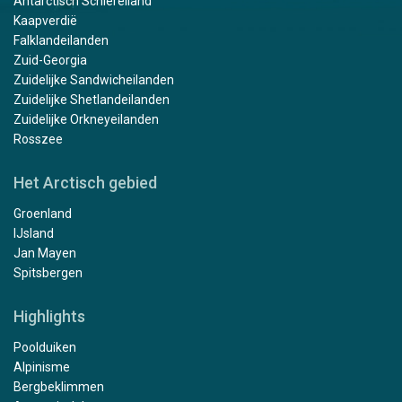
Antarctisch Schiereiland
Kaapverdië
Falklandeilanden
Zuid-Georgia
Zuidelijke Sandwicheilanden
Zuidelijke Shetlandeilanden
Zuidelijke Orkneyeilanden
Rosszee
Het Arctisch gebied
Groenland
IJsland
Jan Mayen
Spitsbergen
Highlights
Poolduiken
Alpinisme
Bergbeklimmen