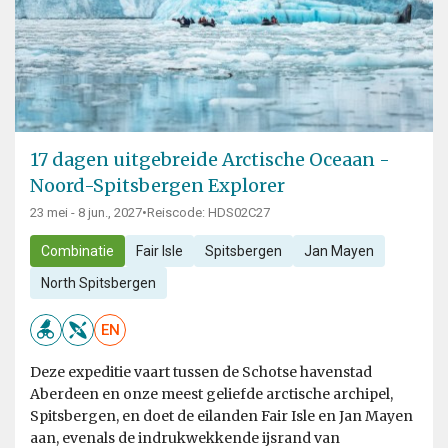
17 dagen uitgebreide Arctische Oceaan -
Noord-Spitsbergen Explorer
23 mei - 8 jun., 2027
•
Reiscode: HDS02C27
Combinatie
Fair Isle
Spitsbergen
Jan Mayen
North Spitsbergen
EN
Deze expeditie vaart tussen de Schotse havenstad
Aberdeen en onze meest geliefde arctische archipel,
Spitsbergen, en doet de eilanden Fair Isle en Jan Mayen
aan, evenals de indrukwekkende ijsrand van