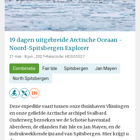
19 dagen uitgebreide Arctische Oceaan -
Noord-Spitsbergen Explorer
21 mei - 8 jun., 2027
•
Reiscode: HDS01D27
Combinatie
Fair Isle
Spitsbergen
Jan Mayen
North Spitsbergen
EN
Deze expeditie vaart tussen onze thuishaven Vlissingen
en onze geliefde Arctische archipel Svalbard.
Onderweg bezoeken we de Schotse havenstad
Aberdeen, de eilanden Fair Isle en Jan Mayen, en de
indrukwekkende ijsrand van Spitsbergen. Hier krijgt u