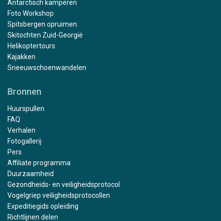
Antarctisch kamperen
Foto Workshop
Spitsbergen opruimen
Skitochten Zuid-Georgië
Helikoptertours
Kajakken
Sneeuwschoenwandelen
Bronnen
Huurspullen
FAQ
Verhalen
Fotogallerij
Pers
Affiliate programma
Duurzaamheid
Gezondheids- en veiligheidsprotocol
Vogelgriep veiligheidsprotocollen
Expeditiegids opleiding
Richtlijnen delen