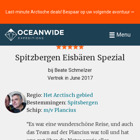
Last-minute Arctische deals! Bespaar op uw volgende avontuur ⭢
Home
Recensies
Menu
Spitzbergen Eisbären Spezial
bij Beate Schmelzer
Vertrek in June 2017
Regio:
Het Arctisch gebied
Bestemmingen:
Spitsbergen
Schip:
m/v Plancius
Es war eine wunderschöne Reise, und auch
das Team auf der Plancius war toll und hat