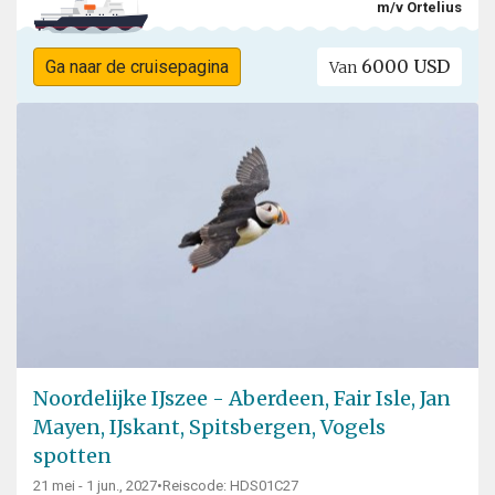
m/v Ortelius
6000 USD
Ga naar de cruisepagina
Van
Noordelijke IJszee - Aberdeen, Fair Isle, Jan
Mayen, IJskant, Spitsbergen, Vogels
spotten
21 mei - 1 jun., 2027
•
Reiscode: HDS01C27