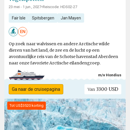
23 mei - 1 jun., 2027
•
Reiscode: HDS02-27
Fair Isle
Spitsbergen
Jan Mayen
EN
Op zoek naar walvissen en andere Arctische wilde
dieren van het land, de zee en de lucht op een
avontuurlijke reis van de Schotse havenstad Aberdeen
naar onze favoriete Arctische eilandengroep.
m/v Hondius
3300 USD
Ga naar de cruisepagina
Van
Tot US$3520 korting