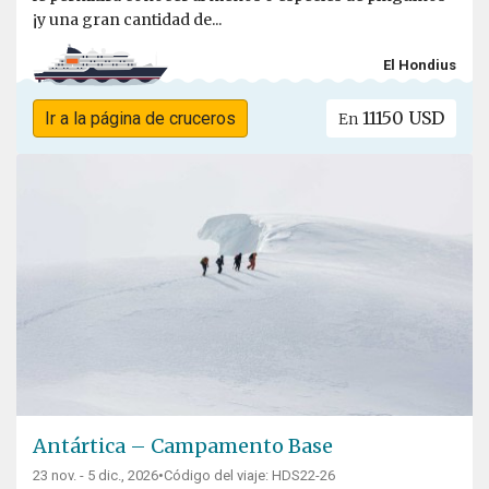
¡y una gran cantidad de...
El Hondius
11150 USD
Ir a la página de cruceros
En
Antártica – Campamento Base
23 nov. - 5 dic., 2026
•
Código del viaje: HDS22-26