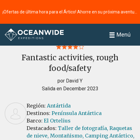
¡Ofertas de última hora para el Ártico! Ahorre en su próxima aventura ⭢
Página principal
Reseñas
Menú
Fantastic activities, rough
food/safety
por David Y
Salida en December 2023
Región:
Antártida
Destinos:
Península Antártica
Barco:
El Ortelius
Destacados:
Taller de fotografía,
Raquetas
de nieve,
Montañismo,
Camping Antártico,