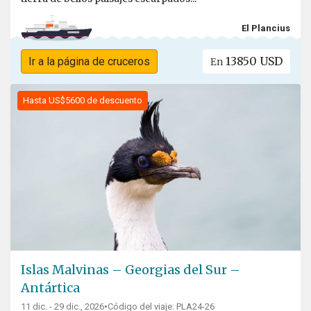
El Plancius
13850 USD
Ir a la página de cruceros
En
Hasta US$5600 de descuento
Islas Malvinas – Georgias del Sur –
Antártica
11 dic. - 29 dic., 2026
•
Código del viaje: PLA24-26