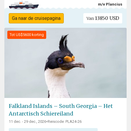
m/v Plancius
13850 USD
Ga naar de cruisepagina
Van
Tot US$5600 korting
Falkland Islands – South Georgia – Het
Antarctisch Schiereiland
11 dec. - 29 dec., 2026
•
Reiscode: PLA24-26