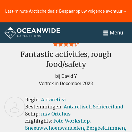
Last-minute Arctische deals! Bespaar op uw volgende avontuur ⭢
Home
Recensies
Menu
Fantastic activities, rough
food/safety
bij David Y
Vertrek in December 2023
Regio:
Antarctica
Bestemmingen:
Antarctisch Schiereiland
Schip:
m/v Ortelius
Highlights:
Foto Workshop,
Sneeuwschoenwandelen,
Bergbeklimmen,