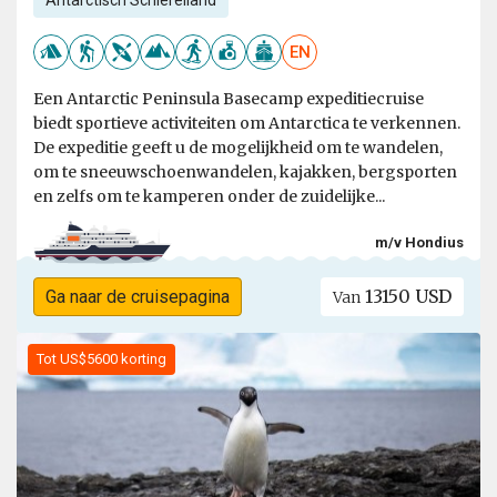
Antarctisch Schiereiland
EN
Een Antarctic Peninsula Basecamp expeditiecruise
biedt sportieve activiteiten om Antarctica te verkennen.
De expeditie geeft u de mogelijkheid om te wandelen,
om te sneeuwschoenwandelen, kajakken, bergsporten
en zelfs om te kamperen onder de zuidelijke...
m/v Hondius
13150 USD
Ga naar de cruisepagina
Van
Tot US$5600 korting