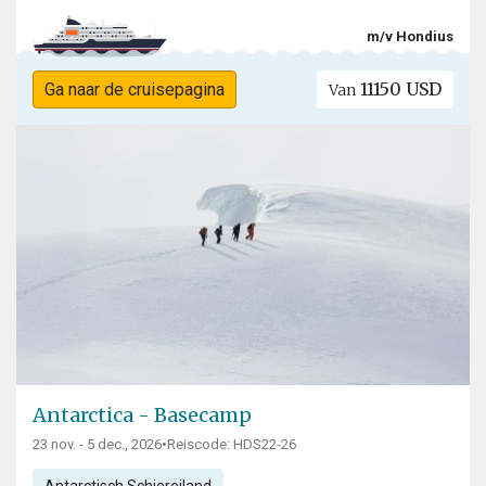
m/v Hondius
11150 USD
Ga naar de cruisepagina
Van
Antarctica - Basecamp
23 nov. - 5 dec., 2026
•
Reiscode: HDS22-26