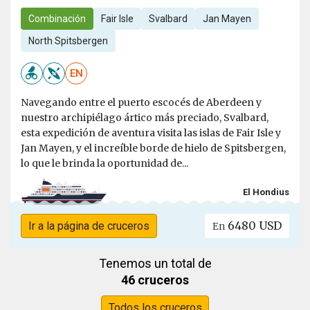
Combinación
Fair Isle
Svalbard
Jan Mayen
North Spitsbergen
EN
Navegando entre el puerto escocés de Aberdeen y
nuestro archipiélago ártico más preciado, Svalbard,
esta expedición de aventura visita las islas de Fair Isle y
Jan Mayen, y el increíble borde de hielo de Spitsbergen,
lo que le brinda la oportunidad de...
El Hondius
6480 USD
Ir a la página de cruceros
En
Tenemos un total de
46 cruceros
Todos los cruceros