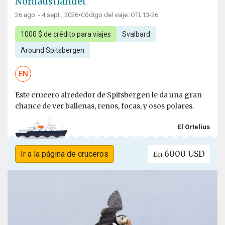
Nordaustlandet
26 ago. - 4 sept., 2026
•
Código del viaje: OTL13-26
1000 $ de crédito para viajes
Svalbard
Around Spitsbergen
EN
Este crucero alrededor de Spitsbergen le da una gran
chance de ver ballenas, renos, focas, y osos polares.
El Ortelius
6000 USD
Ir a la página de cruceros
En