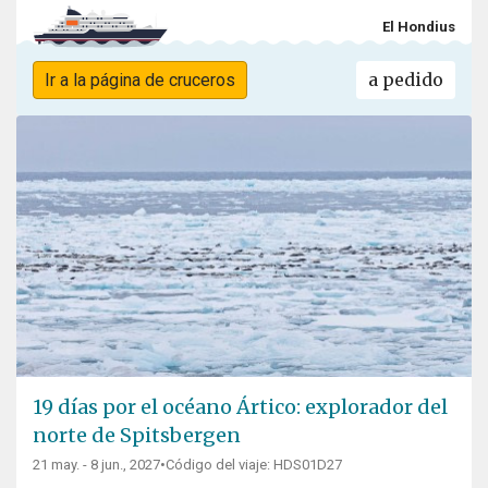
El Hondius
a pedido
Ir a la página de cruceros
19 días por el océano Ártico: explorador del
norte de Spitsbergen
21 may. - 8 jun., 2027
•
Código del viaje: HDS01D27