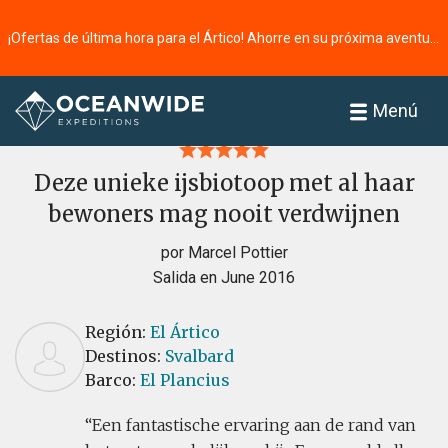
¡Ofertas de última hora para el Ártico! Ahorre en su próxima aventura ⭢
Página principal
Reseñas
Menú
Deze unieke ijsbiotoop met al haar
bewoners mag nooit verdwijnen
por Marcel Pottier
Salida en June 2016
Región:
El Ártico
Destinos:
Svalbard
Barco:
El Plancius
Een fantastische ervaring aan de rand van