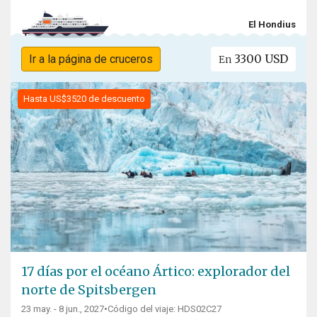
El Hondius
3300 USD
Ir a la página de cruceros
En
Hasta US$3520 de descuento
17 días por el océano Ártico: explorador del
norte de Spitsbergen
23 may. - 8 jun., 2027
•
Código del viaje: HDS02C27