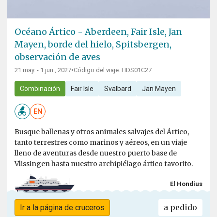
Océano Ártico - Aberdeen, Fair Isle, Jan
Mayen, borde del hielo, Spitsbergen,
observación de aves
21 may. - 1 jun., 2027
•
Código del viaje: HDS01C27
Combinación
Fair Isle
Svalbard
Jan Mayen
EN
Busque ballenas y otros animales salvajes del Ártico,
tanto terrestres como marinos y aéreos, en un viaje
lleno de aventuras desde nuestro puerto base de
Vlissingen hasta nuestro archipiélago ártico favorito.
El Hondius
a pedido
Ir a la página de cruceros