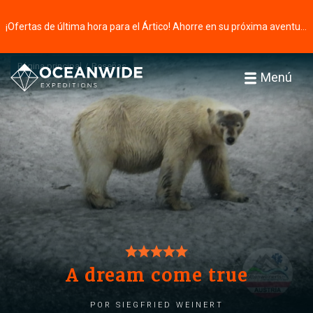
¡Ofertas de última hora para el Ártico! Ahorre en su próxima aventura ⭢
Página principal
Reseñas
Menú
A dream come true
por Siegfried Weinert