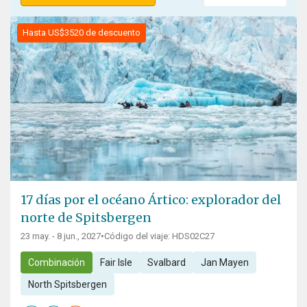
Hasta US$3520 de descuento
17 días por el océano Ártico: explorador del
norte de Spitsbergen
23 may. - 8 jun., 2027
•
Código del viaje: HDS02C27
Combinación
Fair Isle
Svalbard
Jan Mayen
North Spitsbergen