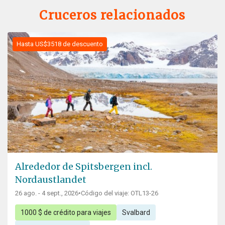
Cruceros relacionados
Hasta US$3518 de descuento
Alrededor de Spitsbergen incl.
Nordaustlandet
26 ago. - 4 sept., 2026
•
Código del viaje: OTL13-26
1000 $ de crédito para viajes
Svalbard