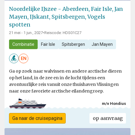
Noordelijke IJszee - Aberdeen, Fair Isle, Jan
Mayen, IJskant, Spitsbergen, Vogels
spotten
21 mei - 1 jun., 2027
•
Reiscode: HDS01C27
Combinatie
Fair Isle
Spitsbergen
Jan Mayen
EN
Ga op zoek naar walvissen en andere arctische dieren
op het land, in de zee en in de lucht tijdens een
avontuurlijke reis vanuit onze thuishaven Vlissingen
naar onze favoriete arctische eilandengroep.
m/v Hondius
op aanvraag
Ga naar de cruisepagina