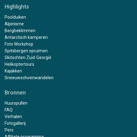
Highlights
Poolduiken
Alpinisme
Bergbeklimmen
Antarctisch kamperen
Foto Workshop
Spitsbergen opruimen
Skitochten Zuid-Georgië
Helikoptertours
Kajakken
Sneeuwschoenwandelen
Bronnen
Huurspullen
FAQ
Verhalen
Fotogallerij
Pers
Affiliate programma