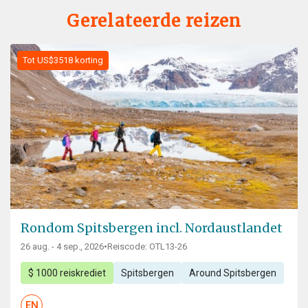
Gerelateerde reizen
Tot US$3518 korting
Rondom Spitsbergen incl. Nordaustlandet
26 aug. - 4 sep., 2026
•
Reiscode: OTL13-26
$ 1000 reiskrediet
Spitsbergen
Around Spitsbergen
EN