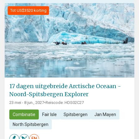
Tot US$3520 korting
17 dagen uitgebreide Arctische Oceaan -
Noord-Spitsbergen Explorer
23 mei - 8 jun., 2027
•
Reiscode: HDS02C27
Combinatie
Fair Isle
Spitsbergen
Jan Mayen
North Spitsbergen
EN