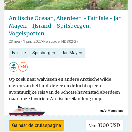
Arctische Oceaan, Aberdeen - Fair Isle - Jan
Mayen - IJsrand - Spitsbergen,
Vogelspotten
23 mei - 1 jun., 2027
•
Reiscode: HDS02-27
Fair Isle
Spitsbergen
Jan Mayen
EN
Op zoek naar walvissen en andere Arctische wilde
dieren van het land, de zee en de lucht op een
avontuurlijke reis van de Schotse havenstad Aberdeen
naar onze favoriete Arctische eilandengroep.
m/v Hondius
3300 USD
Ga naar de cruisepagina
Van