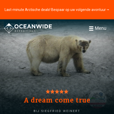
Last-minute Arctische deals! Bespaar op uw volgende avontuur ⭢
Home
Recensies
Menu
A dream come true
bij Siegfried Weinert