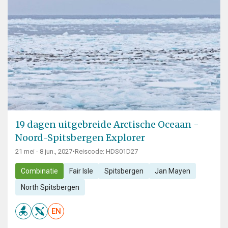
19 dagen uitgebreide Arctische Oceaan -
Noord-Spitsbergen Explorer
21 mei - 8 jun., 2027
•
Reiscode: HDS01D27
Combinatie
Fair Isle
Spitsbergen
Jan Mayen
North Spitsbergen
EN