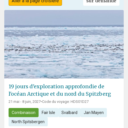
sur demande
Aller à la page croisière
19 jours d'exploration approfondie de
l'océan Arctique et du nord du Spitzberg
21 mai - 8 juin, 2027
•
Code du voyage: HDS01D27
Combinaison
Fair Isle
Svalbard
Jan Mayen
North Spitsbergen