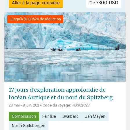
3300 USD
Aller à la page croisière
De
Jusqu'à $US3520 de réduction
17 jours d'exploration approfondie de
l'océan Arctique et du nord du Spitzberg
23 mai - 8 juin, 2027
•
Code du voyage: HDS02C27
Combinaison
Fair Isle
Svalbard
Jan Mayen
North Spitsbergen