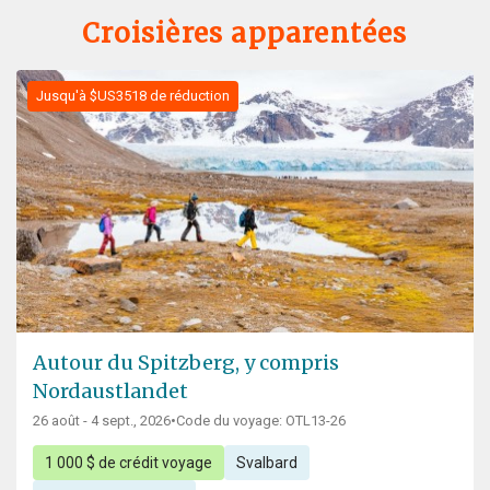
Croisières apparentées
Jusqu'à $US3518 de réduction
Autour du Spitzberg, y compris
Nordaustlandet
26 août - 4 sept., 2026
•
Code du voyage: OTL13-26
1 000 $ de crédit voyage
Svalbard