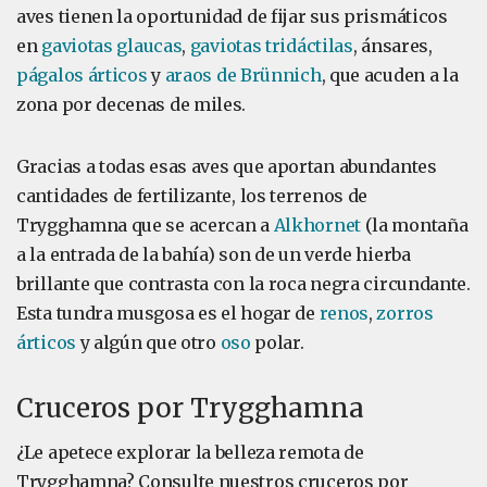
aves tienen la oportunidad de fijar sus prismáticos
en
gaviotas glaucas
,
gaviotas tridáctilas
, ánsares,
págalos árticos
y
araos de Brünnich
, que acuden a la
zona por decenas de miles.
Gracias a todas esas aves que aportan abundantes
cantidades de fertilizante, los terrenos de
Trygghamna que se acercan a
Alkhornet
(la montaña
a la entrada de la bahía) son de un verde hierba
brillante que contrasta con la roca negra circundante.
Esta tundra musgosa es el hogar de
renos
,
zorros
árticos
y algún que otro
oso
polar.
Cruceros por Trygghamna
¿Le apetece explorar la belleza remota de
Trygghamna? Consulte nuestros cruceros por