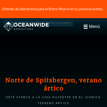
¡Ofertas de última hora para el Ártico! Ahorre en su próxima aventura ⭢
Página principal
El Ártico
El Ártico Cruceros
Menú
Norte de Spitsbergen, verano
ártico
Esté atento a la vida silvestre en el icónico
terreno ártico