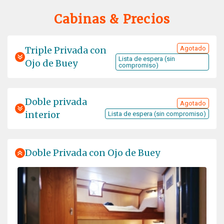
ship, charming and comfortable. You get a taste of
arctic exploring, somewhat softened by modern
Cabinas & Precios
comfort. The guides are excellent - very
knowledgeable, experienced, and friendly. The food is
fine, the drinks affordable, and the captain knows his
Triple Privada con
Agotado
way around arctic waters!! An experience we will
Lista de espera (sin
Ojo de Buey
compromiso)
remember for the rest of our lives.
Doble privada
Agotado
interior
Lista de espera (sin compromiso)
Grandios
Doble Privada con Ojo de Buey
por Andrea Schmeinck
El Ártico
Wahnsinnig schön!!!