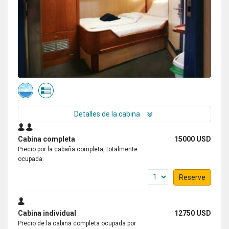
Greenland experience
por William Francis
El Ártico
We've been waiting since 2020 to do this expedition and
almost didn't make this one because of medical issues. I
want to take special note of the Service Manager,
Alfredo who went above and beyond in making us feel
welcome aboard. Also kudos to the chef Khabir for his
excellent variety of well prepared meals. Thanks also
Captain Joachim for his safe guiding in these pristine
Detalles de la cabina
waters. Thanks again for a special memory. Bill and
Carla Francis
Cabina completa
15000 USD
Precio por la cabaña completa, totalmente
ocupada.
Reserve
Cabina individual
12750 USD
Precio de la cabina completa ocupada por