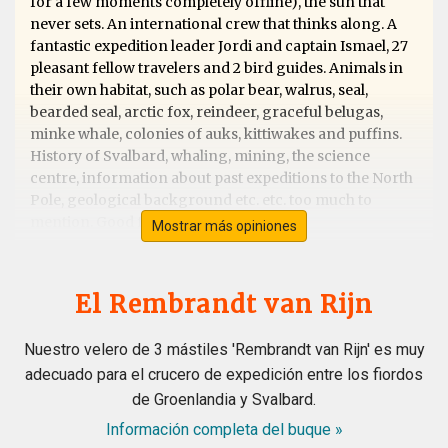
for a few moments completely offline), the sun that
never sets. An international crew that thinks along. A
fantastic expedition leader Jordi and captain Ismael, 27
pleasant fellow travelers and 2 bird guides. Animals in
their own habitat, such as polar bear, walrus, seal,
bearded seal, arctic fox, reindeer, graceful belugas,
minke whale, colonies of auks, kittiwakes and puffins.
History of Svalbard, whaling, mining, the science
centre, information about past expeditions to the North
Pole, geological background etc. etc. too much to
mention. Good food and good weather!
Mostrar más opiniones
El Rembrandt van Rijn
Outstanding trip/guides/ship/wildlife
Nuestro velero de 3 mástiles 'Rembrandt van Rijn' es muy
por sue cobley
El Ártico
adecuado para el crucero de expedición entre los fiordos
A for us once in a lifetime trip to Svalbard. We picked the
de Groenlandia y Svalbard.
Rembrandt as we wanted a small boat
experience,rather than luxery and wildlife and outdoor
Información completa del buque »
walks/rib boat expeditions was our priority without