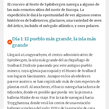
El crucero al Norte de Spitsbergen navega a alguno de
las más remotos sitios del norte de Europa. La
expedición le dará la oportunidad de ver algunos restos
históricos de balleneros, glaciares, una variedad de aves
del ártico, incluido el mérgulo atlántico, y osos polares.
Día 1: El pueblo más grande, la isla más
grande
Llegará a Longyearbyen, el centro administrativo de
Spitsbergen, la isla más grande del archipiélago de
Svalbard. Disfrute paseando por este antiguo pueblo
minero, cuya iglesia parroquial y el Museo de Svalbard
son lugares fascinantes. Aunque en los alrededores
parece austero, se han registrado más de cien especies de
plantas en él. Al anochecer, el barco navega hacia fuera de
Isfjorden, donde es posible que pueda ver la primera
ballena Minke de su viaje. Por la tarde navegará hacia
Trygghamna, donde verá los restos de una estación
ballenera inglesa del siglo XVII y de la estación de caza