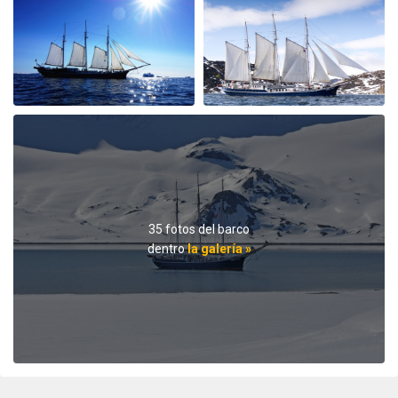
Reise nach Nord-West-Spitzbergen
por Michael Popp
El Ártico
Wir hatten 10 unvergessliche Tage an Bord der
Rembrandt van Rijn und unsere Erwartungen wurden
teilweise mehr als erfüllt. Einen besonderen Dank gilt
der Crew um Kapitän Hans Joachim und den Guides
Jordi und Fritz, welche mit seemännischem Können
und sehr fundiertem Wissen stets für neue Eindrücke
und Informationen sorgten. Nochmals herzlichen
Dank Bettina und Michael
35 fotos del barco
dentro
la galería »
Trip of a lifetime
por Christian Dreyer
El Ártico
We were a 25 guest birthday trip, it was spectacular and
lots of fun! The s/v Rembrandt van Rijn is a wonderful