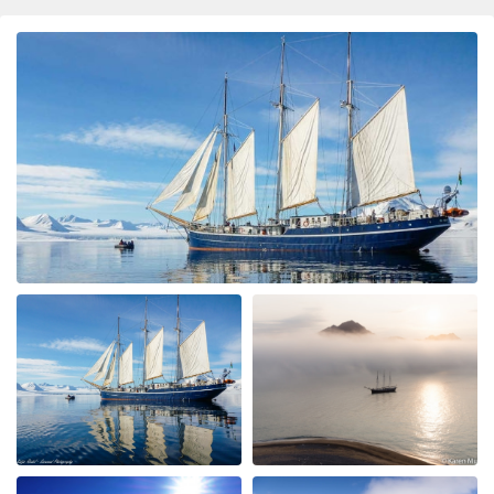
disturbing wildlife. From start to finish the trip
exceeded expectations. The boat as described-yes
cabins are rather bijou but apart from sleeping
/changing we were not in them. The food was
wholesome and plentiful. The guides (Jordy & Bill) were
fantastic, good humoured and knowledgable. We were
exceptionally lucky to see lots of polar bears close up
from the Rib boats and ship ( The Rembrandt can get
closer than the bigger ships) along with artic
reindeer,foxes and lots of birds. The glaciers and
scenery were outstanding. We particularly liked that the
schedule could be adjusted- we watched polar bears for
3 hours one morning having been called at 4 am for an
exceptional sighting and all the ship crew helped make
this very special. Please pass our thanks onto the whole
team.