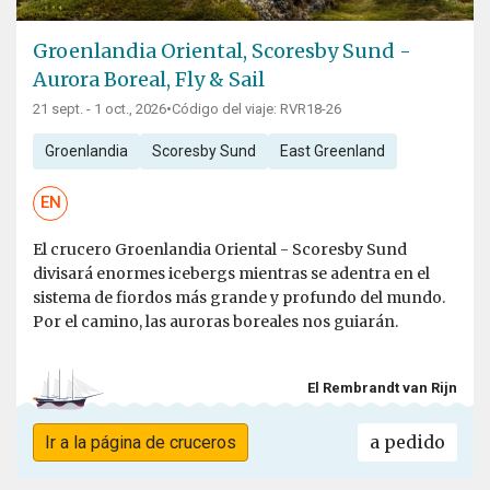
Groenlandia Oriental, Scoresby Sund -
Aurora Boreal, Fly & Sail
21 sept. - 1 oct., 2026
•
Código del viaje: RVR18-26
Groenlandia
Scoresby Sund
East Greenland
EN
El crucero Groenlandia Oriental - Scoresby Sund
divisará enormes icebergs mientras se adentra en el
sistema de fiordos más grande y profundo del mundo.
Por el camino, las auroras boreales nos guiarán.
El Rembrandt van Rijn
a pedido
Ir a la página de cruceros