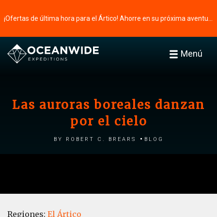
¡Ofertas de última hora para el Ártico! Ahorre en su próxima aventura ⭢
Menú
Las auroras boreales danzan
por el cielo
by Robert C. Brears
Blog
Regiones:
El Ártico