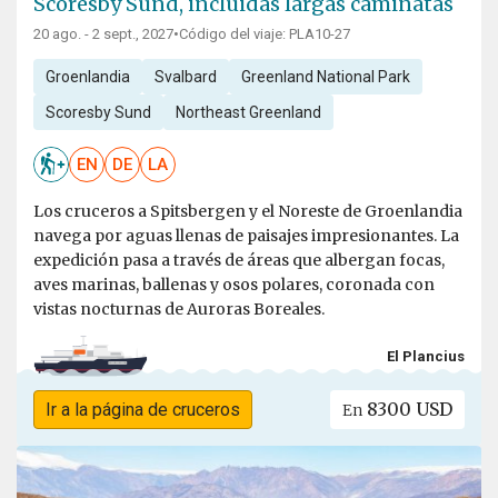
Scoresby Sund, incluidas largas caminatas
20 ago. - 2 sept., 2027
•
Código del viaje: PLA10-27
Groenlandia
Svalbard
Greenland National Park
Scoresby Sund
Northeast Greenland
EN
DE
LA
Los cruceros a Spitsbergen y el Noreste de Groenlandia
navega por aguas llenas de paisajes impresionantes. La
expedición pasa a través de áreas que albergan focas,
aves marinas, ballenas y osos polares, coronada con
vistas nocturnas de Auroras Boreales.
El Plancius
8300 USD
Ir a la página de cruceros
En