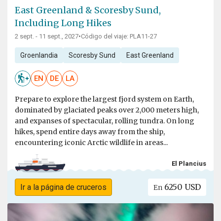
East Greenland & Scoresby Sund,
Including Long Hikes
2 sept. - 11 sept., 2027
•
Código del viaje: PLA11-27
Groenlandia
Scoresby Sund
East Greenland
EN
DE
LA
Prepare to explore the largest fjord system on Earth,
dominated by glaciated peaks over 2,000 meters high,
and expanses of spectacular, rolling tundra. On long
hikes, spend entire days away from the ship,
encountering iconic Arctic wildlife in areas...
El Plancius
6250 USD
Ir a la página de cruceros
En