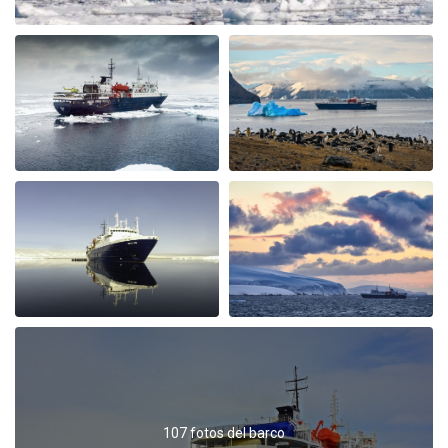
disappointing, annoying and shocking to me.they
didn't respect nature and I hardly could enjoy the
silence of the Arctic as advertised. The food and crew
was adorable.
Spitzbergen intensiv
por SIBYLLE CLAUDIA HENNY RAKESEDER
El Ártico
Eine eindrückliche Reise, tolle Natur & Tierwelt. Das
Expeditionsteam ist hervorragend und verfügt über ein
fundiertes Wissen. Die Crew leistet grossartige Arbeit,
Essen ist lecker. Das Schiff hat einen nostalgischen
Charme, der. Esssaal ist recht laut und die Gänge eng.
Gut geeignet für Alleinreisende. Tipp: Gästestruktur im
Voraus checken! Mit 75% Chinesen zu reisen ist etwas
gewöhnungsbedürftig.
107 fotos del barco