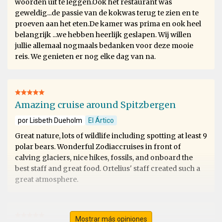
woorden uit te leggen.Ook het restaurant was
geweldig...de passie van de kokwas terug te zien en te
proeven aan het eten.De kamer was prima en ook heel
belangrijk ...we hebben heerlijk geslapen. Wij willen
jullie allemaal nogmaals bedanken voor deze mooie
reis. We genieten er nog elke dag van na.
Amazing cruise around Spitzbergen
por Lisbeth Dueholm
El Ártico
Great nature, lots of wildlife including spotting at least 9
polar bears. Wonderful Zodiaccruises in front of
calving glaciers, nice hikes, fossils, and onboard the
best staff and great food. Ortelius' staff created such a
great atmosphere.
Mostrar más opiniones