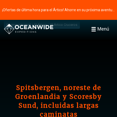
¡Ofertas de última hora para el Ártico! Ahorre en su próxima aventura ⭢
Página principal
El Ártico
El Ártico Cruceros
Menú
Spitsbergen, noreste de
Groenlandia y Scoresby
Sund, incluidas largas
caminatas