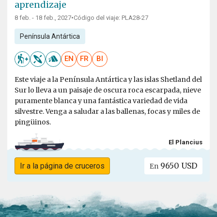
aprendizaje
8 feb. - 18 feb., 2027
•
Código del viaje: PLA28-27
Península Antártica
EN
FR
BI
Este viaje a la Península Antártica y las islas Shetland del
Sur lo lleva a un paisaje de oscura roca escarpada, nieve
puramente blanca y una fantástica variedad de vida
silvestre. Venga a saludar a las ballenas, focas y miles de
pingüinos.
El Plancius
9650 USD
Ir a la página de cruceros
En