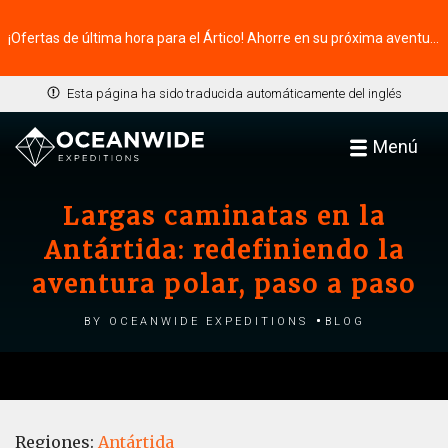
¡Ofertas de última hora para el Ártico! Ahorre en su próxima aventura ⭢
Esta página ha sido traducida automáticamente del inglés
Menú
Largas caminatas en la
Antártida: redefiniendo la
aventura polar, paso a paso
by Oceanwide Expeditions
Blog
Regiones:
Antártida