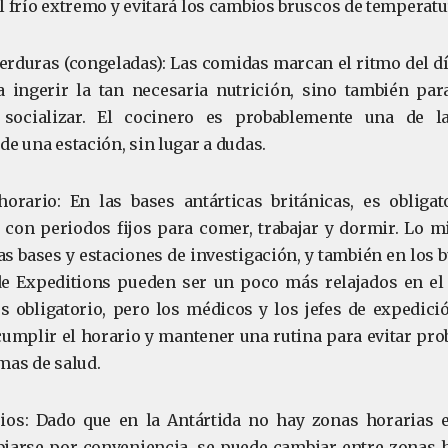
l frío extremo y evitará los cambios bruscos de temperatu
erduras (congeladas): Las comidas marcan el ritmo del 
 ingerir la tan necesaria nutrición, sino también par
 socializar. El cocinero es probablemente una de 
de una estación, sin lugar a dudas.
orario: En las bases antárticas británicas, es obligat
 con periodos fijos para comer, trabajar y dormir. Lo 
as bases y estaciones de investigación, y también en los 
 Expeditions pueden ser un poco más relajados en el 
s obligatorio, pero los médicos y los jefes de expedic
cumplir el horario y mantener una rutina para evitar pr
mas de salud.
ios: Dado que en la Antártida no hay zonas horarias e
iarse por conveniencia, se puede cambiar entre zonas 