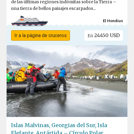
de las últimas regiones indómitas sobre la Tierra –
una tierra de bellos paisajes escarpados...
El Hondius
24450 USD
Ir a la página de cruceros
En
Islas Malvinas, Georgias del Sur, Isla
Elefante, Antártida – Círculo Polar