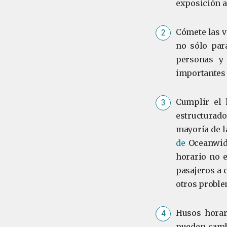
exposición a
Cómete las v
no sólo para
personas y
importantes 
Cumplir el h
estructurado
mayoría de l
de
Oceanwide
horario no e
pasajeros a 
otros proble
Husos horar
pueden camb