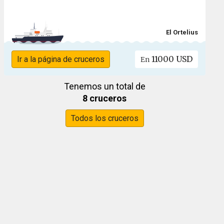
El Ortelius
11000 USD
Ir a la página de cruceros
En
Tenemos un total de
8 cruceros
Todos los cruceros