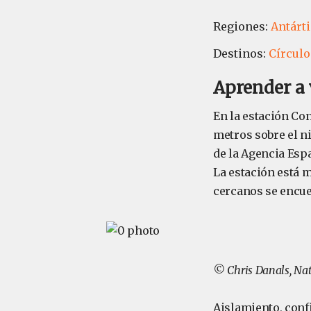
Regiones:
Antárt
Destinos:
Círculo
Aprender a 
En la estación Con
metros sobre el ni
de la Agencia Espa
La estación está 
cercanos se encue
© Chris Danals, Na
Aislamiento, conf