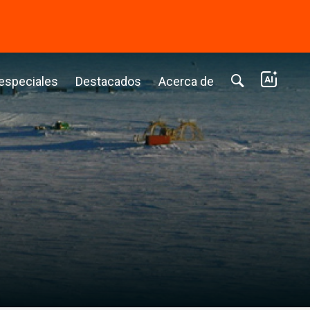
⭢
 especiales
Destacados
Acerca de