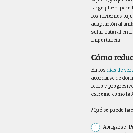
largo plazo, pero 
los inviernos bajo
adaptación al ambi
solar natural en 
importancia.
Cómo reduci
En los
días de ver
acordarse de dormi
lento y progresivo
extremo como la A
¿Qué se puede hac
Abrigarse: P