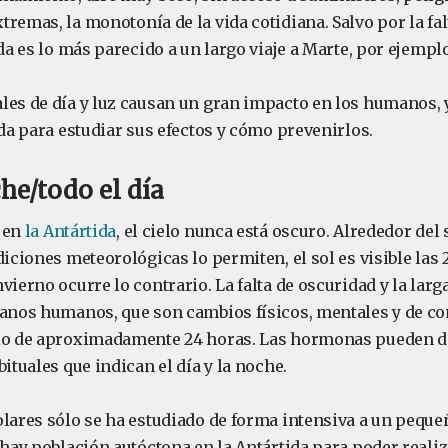
remas, la monotonía de la vida cotidiana. Salvo por la fal
ida es lo más parecido a un largo viaje a Marte, por ejemplo
les de día y luz causan un gran impacto en los humanos, y
ida para estudiar sus efectos y cómo prevenirlos.
he/todo el día
 en
la Antártida
, el cielo nunca está oscuro. Alrededor del 
diciones meteorológicas lo permiten, el sol es visible las 2
vierno ocurre lo contrario. La falta de oscuridad y la larg
ianos humanos, que son cambios físicos, mentales y de 
clo de aproximadamente 24 horas. Las hormonas pueden d
bituales que indican el día y la noche.
olares sólo se ha estudiado de forma intensiva a un pequ
 hay población autóctona en la Antártida para poder realiz