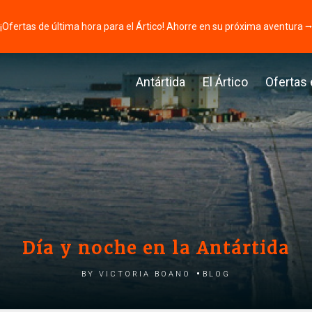
¡Ofertas de última hora para el Ártico! Ahorre en su próxima aventura 
Antártida
El Ártico
Ofertas
Día y noche en la Antártida
by Victoria Boano
Blog