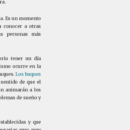
ra.
día. Es un momento
a conocer a otras
las personas más
orio tener un día
mismo ocurre en la
buques.
Los buques
sentido de que el
ión animarán a los
oblemas de sueño y
stablecidas y que
horarias muy, muy