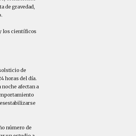
ta de gravedad,
.
 los científicos
solsticio de
4 horas del día.
a noche afectan a
comportamiento
esestabilizarse
eño número de
ar un estudio a