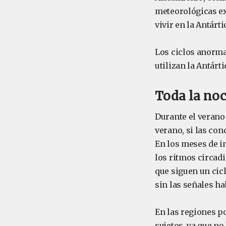
meteorológicas ext
vivir en la Antárt
Los ciclos anorma
utilizan la Antárt
Toda la noc
Durante el verano
verano, si las con
En los meses de in
los ritmos circad
que siguen un ci
sin las señales ha
En las regiones p
sujetos, ya que no