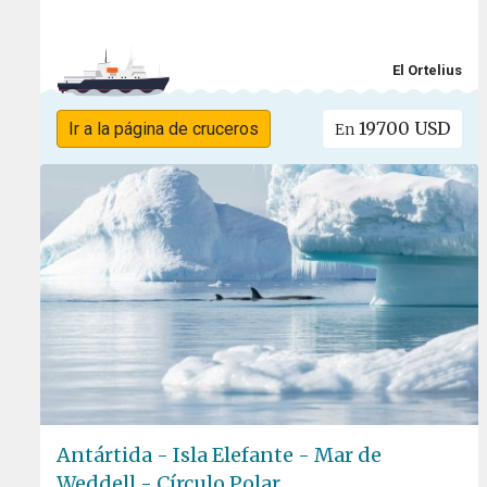
El Ortelius
19700 USD
Ir a la página de cruceros
En
Antártida - Isla Elefante - Mar de
Weddell - Círculo Polar