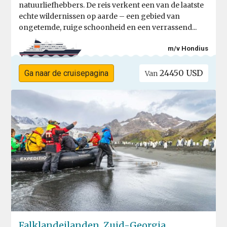
natuurliefhebbers. De reis verkent een van de laatste
echte wildernissen op aarde – een gebied van
ongetemde, ruige schoonheid en een verrassend...
m/v Hondius
24450 USD
Ga naar de cruisepagina
Van
Falklandeilanden, Zuid-Georgia,