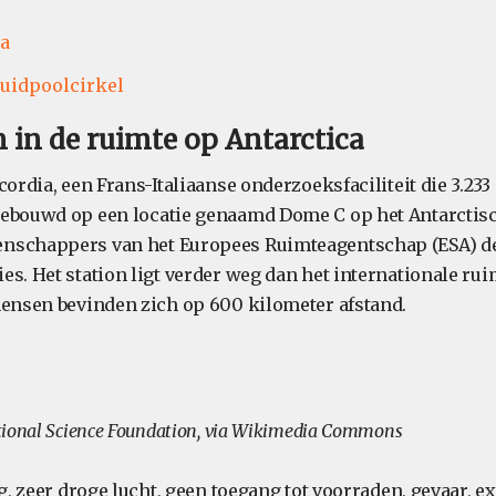
ca
uidpoolcirkel
n in de ruimte op Antarctica
cordia, een Frans-Italiaanse onderzoeksfaciliteit die 3.23
ebouwd op een locatie genaamd Dome C op het Antarctisc
nschappers van het Europees Ruimteagentschap (ESA) de
s. Het station ligt verder weg dan het internationale rui
mensen bevinden zich op 600 kilometer afstand.
tional Science Foundation, via Wikimedia Commons
ng, zeer droge lucht, geen toegang tot voorraden, gevaar, 