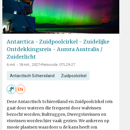
Antarctica - Zuidpoolcirkel - Zuidelijke
Ontdekkingsreis - Aurora Australis /
Zuiderlicht
6 mrt. - 18 mrt., 2027
•
Reiscode: OTL29-27
Antarctisch Schiereiland
Zuidpoolcirkel
EN
Deze Antarctisch Schiereiland en Zuidpoolcirkel reis
gaat door wateren die frequent door walvissen
bezocht worden; Bultruggen, Dwergvinvissen en
vinvissen worden hier vaak gezien. We ankeren op
mooie plaatsen waardoor u de kans heeft om