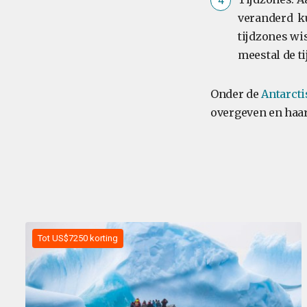
veranderd k
tijdzones wi
meestal de t
Onder de
Antarcti
overgeven en haar
Tot US$7250 korting