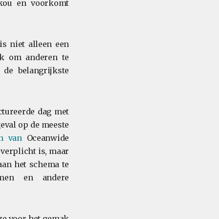
 kou en voorkomt
is niet alleen een
ok om anderen te
 de belangrijkste
ctureerde dag met
geval op de meeste
n van
Oceanwide
verplicht is, maar
aan het schema te
men en andere
eze voor het gemak