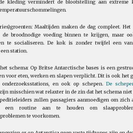
e kleding vermindert de blootstelling aan extreme
 temperatuurschommelingen.
vries)groenten: Maaltijden maken de dag compleet. Het 
de broodnodige voeding binnen te krijgen, maar o
n te socialiseren. De kok is zonder twijfel een van
een station.
het schema: Op Britse Antarctische bases is een gestru
en voor eten, werken en slapen verplicht. Dit is ook het 
 onderzoeksstations, en ook op schepen.
De schepe
zijn misschien wat relaxter in de zin dat het schema niet 
peditieleiders zullen passagiers aanmoedigen om zich 
 een routine aan te houden om slaapproble
problemen te voorkomen.
angezien er op Antarctica geen vaste tijdzones zijn en d