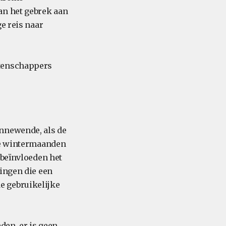
an het gebrek aan
e reis naar
etenschappers
nnewende, als de
 de wintermaanden
 beïnvloeden het
ringen die een
e gebruikelijke
den, er is geen