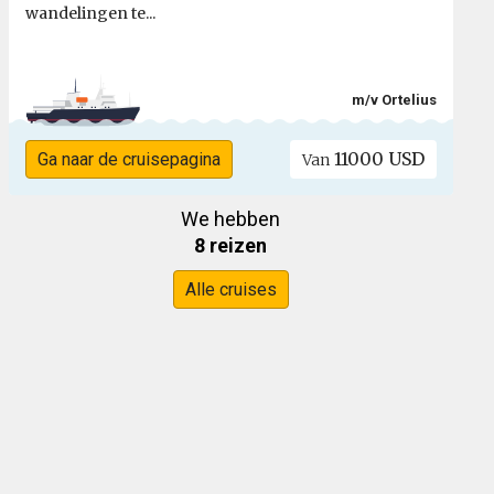
wandelingen te...
m/v Ortelius
11000 USD
Ga naar de cruisepagina
Van
We hebben
8 reizen
Alle cruises