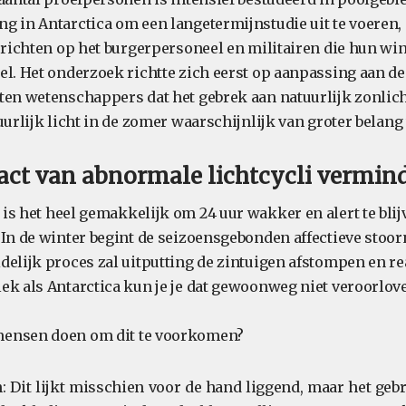
g in Antarctica om een langetermijnstudie uit te voeren, 
h richten op het burgerpersoneel en militairen die hun w
el. Het onderzoek richtte zich eerst op aanpassing aan d
ten wetenschappers dat het gebrek aan natuurlijk zonlich
uurlijk licht in de zomer waarschijnlijk van groter belang
act van abnormale lichtcycli vermin
is het heel gemakkelijk om 24 uur wakker en alert te bli
In de winter begint de seizoensgebonden affectieve stoorn
delijk proces zal uitputting de zintuigen afstompen en re
ek als Antarctica kun je je dat gewoonweg niet veroorlov
ensen doen om dit te voorkomen?
: Dit lijkt misschien voor de hand liggend, maar het geb