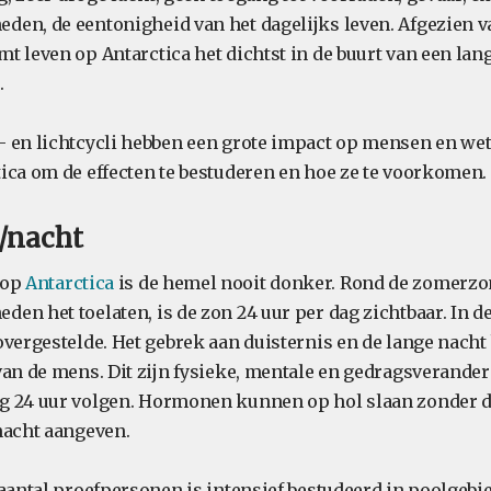
en, de eentonigheid van het dagelijks leven. Afgezien v
t leven op Antarctica het dichtst in de buurt van een lang
.
- en lichtcycli hebben een grote impact op mensen en w
ica om de effecten te bestuderen en hoe ze te voorkomen.
/nacht
 op
Antarctica
is de hemel nooit donker. Rond de zomerzo
en het toelaten, is de zon 24 uur per dag zichtbaar. In
overgestelde. Het gebrek aan duisternis en de lange nacht
van de mens. Dit zijn fysieke, mentale en gedragsverande
g 24 uur volgen. Hormonen kunnen op hol slaan zonder d
nacht aangeven.
aantal proefpersonen is intensief bestudeerd in poolgebie