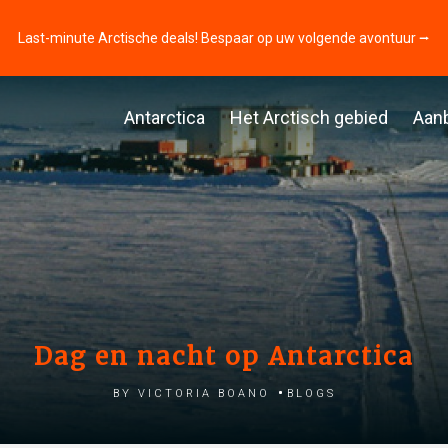
Last-minute Arctische deals! Bespaar op uw volgende avontuur ⭢
Antarctica
Het Arctisch gebied
Aan
Dag en nacht op Antarctica
by Victoria Boano
Blogs