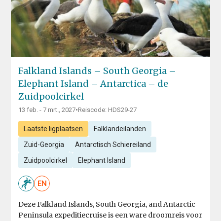
Falkland Islands – South Georgia –
Elephant Island – Antarctica – de
Zuidpoolcirkel
13 feb. - 7 mrt., 2027
•
Reiscode: HDS29-27
Laatste ligplaatsen
Falklandeilanden
Zuid-Georgia
Antarctisch Schiereiland
Zuidpoolcirkel
Elephant Island
EN
Deze Falkland Islands, South Georgia, and Antarctic
Peninsula expeditiecruise is een ware droomreis voor