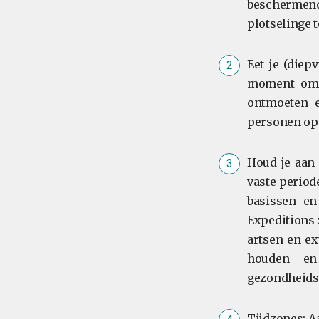
beschermend
plotselinge
Eet je (diep
moment om 
ontmoeten e
personen op 
Houd je aan 
vaste period
basissen en
Expeditions 
artsen en ex
houden en
gezondheids
Tijdzones: A