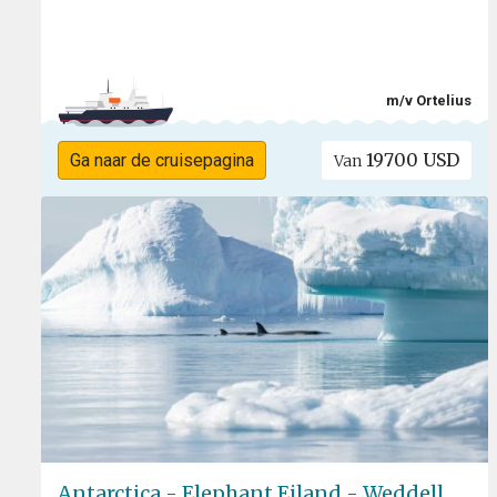
m/v Ortelius
19700 USD
Ga naar de cruisepagina
Van
Antarctica - Elephant Eiland - Weddell