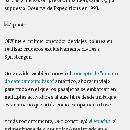
barcos y nuevas empresas: Poseidon, Quark y, por
supuesto, Oceanwide Expeditions en 1993.
OEX fue el primer operador de viajes polares en
realizar cruceros exclusivamente civiles a
Spitsbergen.
Oceanwide también innovó el
concepto de "crucero
de campamento base"
antártico, ahora un viaje
patentado en el que los pasajeros se embarcan en
múltiples actividades al aire libre desde un buque
estacionario que actúa como campamento base.
Y más recientemente, OEX construyó
el Hondius
, el
primer buque de clase polar 6 registrado en el