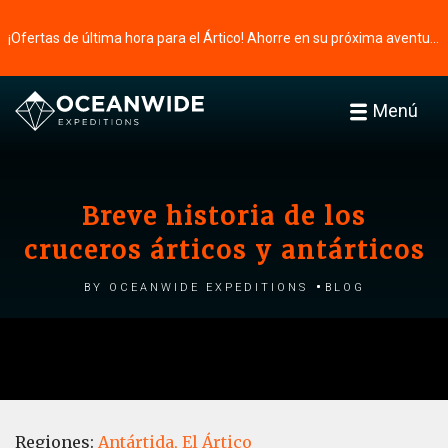
¡Ofertas de última hora para el Ártico! Ahorre en su próxima aventura ⭢
Menú
Breve historia de los
cruceros árticos y antárticos
by Oceanwide Expeditions
Blog
Regiones:
Antártida,
El Ártico