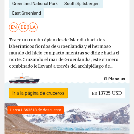
Greenland National Park
South Spitsbergen
East Greenland
EN
DE
LA
Trace un rumbo épico desde Islandia hacia los
laberínticos fiordos de Groenlandia y el hermoso
mundo del hielo compacto mientras se dirige hacia el
norte. Cruzando el mar de Groenlandia, este crucero
combinado le llevará a través del archipiélago de...
El Plancius
13725 USD
Ir a la página de cruceros
En
Hasta US$3518 de descuento