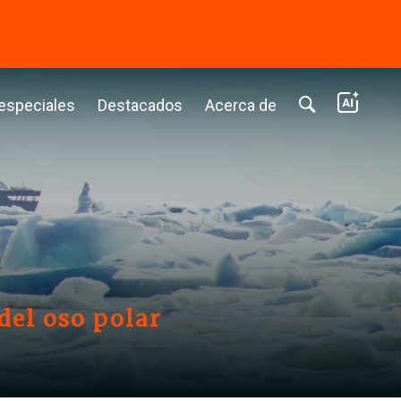
⭢
 especiales
Destacados
Acerca de
del oso polar