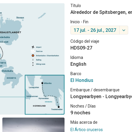
Título
Alrededor de Spitsbergen, en
Inicio - Fin
17 jul. - 26 jul., 2027
Código del viaje
HDS09-27
Idioma
English
Barco
El Hondius
Embarque / desembarque
Longyearbyen - Longyearby
Noches / Días
9 noches
Más acerca de
El Ártico cruceros