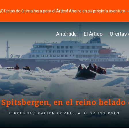
¡Ofertas de última hora para el Ártico! Ahorre en su próxima aventura 
Antártida
El Ártico
Ofertas
 Spitsbergen, en el reino helado 
Circunnavegación completa de Spitsbergen