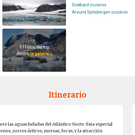
Svalbard cruceros
Around Spitsbergen cruceros
97 Fotos del trip
dentro
la galería »
Itinerario
e las aguas heladas del Atlántico Norte. Esta especial
enos, zorros árticos, morsas, focas, y la atracción