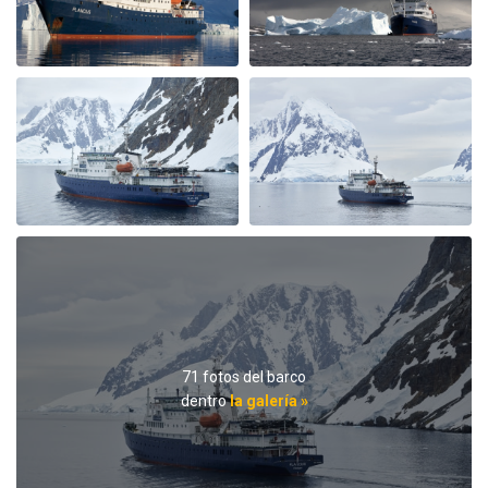
watching trip
por Sylvia Vergeer
Antártida
We had a great trip which gave us all that we were
hoping for. Incredible number of whales and pinguins
and beautiful weather after a very stormy drake
passage. Crew and guides were amazing with all the
interesting lectures and wonderful food and service.
Also the other guests on the boat were great. I truly
recommend this trip.
71 fotos del barco
dentro
la galería »
Antarctica
por Hedda von Olnhausen
Antártida