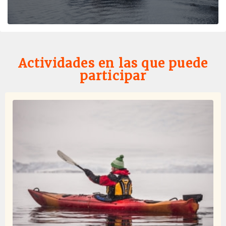
Very unique trip to the Antarctic Peninsula and South
Circle. The staff made the trip so special. Experienced
expedition crew, good food and overall very happy with
the trip.
Actividades en las que puede
participar
Seconda volta ancora meglio della prima!!
por Barbara Nave
Antártida
Sono ritornata in Antartide dopo 6 anni..il mio paradiso
personale a cui si accede dopo l' inferno del passaggio
di Drake..sempre sulla Plancius perché e' la nave
perfetta, piccola, organizzatissima e green..non
pensavo che avrei uguagliato le emozioni di 6 anni
fa..invece il viaggio e' stato ancora più fantastico e
spettacolare..quante balene, quante orche, centinaia di
pinguini, le foche, all'atmosfera e cormorani..non
potevo chiedere di più.. e' stato indimenticabile! Grazie
di cuore e sono cetta che tra qualche anno, non troppi,