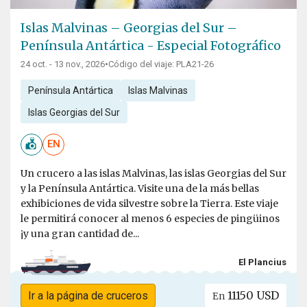
Islas Malvinas – Georgias del Sur –
Península Antártica - Especial Fotográfico
24 oct. - 13 nov., 2026
•
Código del viaje: PLA21-26
Península Antártica
Islas Malvinas
Islas Georgias del Sur
EN
Un crucero a las islas Malvinas, las islas Georgias del Sur
y la Península Antártica. Visite una de la más bellas
exhibiciones de vida silvestre sobre la Tierra. Este viaje
le permitirá conocer al menos 6 especies de pingüinos
¡y una gran cantidad de...
El Plancius
11150 USD
Ir a la página de cruceros
En