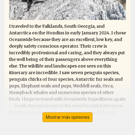
I traveled to the Falklands, South Georgia, and
Antarctica on the Hondius in early January 2024. I chose
Oceanwide because they are an excellent, low key, and
deeply safety conscious operator. Their crew is
incredibly professional and caring, and they always put
the well being of their passengers above everything
else. The wildlife and landscapes one sees on this
itinerary are incredible. I saw seven penguin species,
penguin chicks of four species, Antarctic fur seals and
pups, Elephant seals and pups, Weddell seals, Orca,
Humpback whales and numerous species of other
birds. I hope to travel with Oceanwide Expeditions again
-- South Georgia is one of the most beautiful places on
the planet and I want to see more of it in a different
Mostrar más opiniones
season.