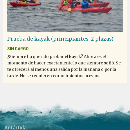
One of the Lifetime experience
por Elene Tan
Antártida
Prueba de kayak (principiantes, 2 plazas)
SIN CARGO
One of the best cruise and trip I join so far. The
¿Siempre ha querido probar el kayak? Ahora es el
expedition team really go way beyond, very passionate
momento de hacer exactamente lo que siempre soñó. Se
about their job. The activities very well organized. Even
te ofrecerá al menos una salida por la mañana o por la
the lecture was very informative. I definitely will join
tarde. No se requieren conocimientos previos.
this expedition again in future.
Antártida