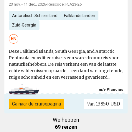
23 nov. - 11 dec., 2026
•
Reiscode: PLA23-26
Antarctisch Schiereiland
Falklandeilanden
Zuid-Georgia
EN
Deze Falkland Islands, South Georgia, and Antarctic
Peninsula expeditiecruise is een ware droomreis voor
natuurliefhebbers. De reis verkent een van de laatste
echte wildernissen op aarde – een land van ongetemde,
ruige schoonheid en een verrassend gevarieerd...
m/v Plancius
13850 USD
Ga naar de cruisepagina
Van
We hebben
69 reizen