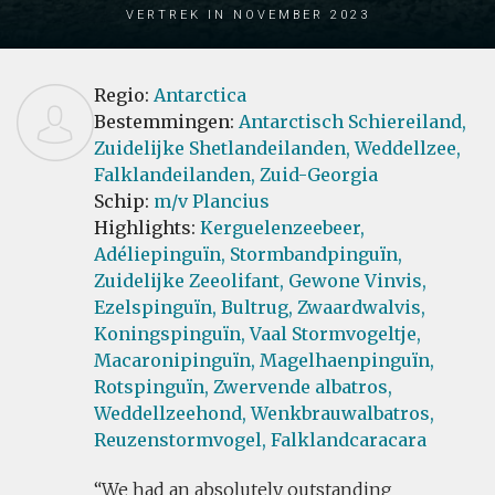
Vertrek in November 2023
Regio:
Antarctica
Bestemmingen:
Antarctisch Schiereiland,
Zuidelijke Shetlandeilanden,
Weddellzee,
Falklandeilanden,
Zuid-Georgia
Schip:
m/v Plancius
Highlights:
Kerguelenzeebeer,
Adéliepinguïn,
Stormbandpinguïn,
Zuidelijke Zeeolifant,
Gewone Vinvis,
Ezelspinguïn,
Bultrug,
Zwaardwalvis,
Koningspinguïn,
Vaal Stormvogeltje,
Macaronipinguïn,
Magelhaenpinguïn,
Rotspinguïn,
Zwervende albatros,
Weddellzeehond,
Wenkbrauwalbatros,
Reuzenstormvogel,
Falklandcaracara
We had an absolutely outstanding