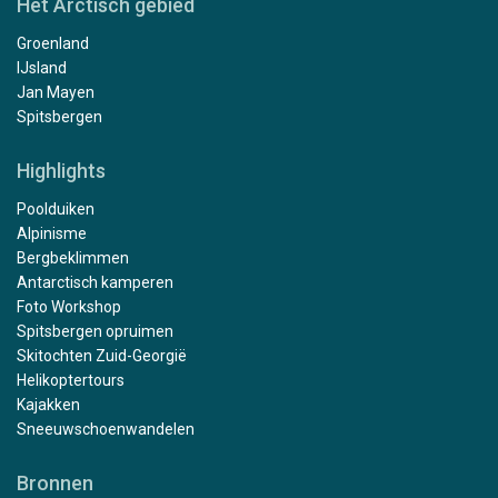
Het Arctisch gebied
Groenland
IJsland
Jan Mayen
Spitsbergen
Highlights
Poolduiken
Alpinisme
Bergbeklimmen
Antarctisch kamperen
Foto Workshop
Spitsbergen opruimen
Skitochten Zuid-Georgië
Helikoptertours
Kajakken
Sneeuwschoenwandelen
Bronnen