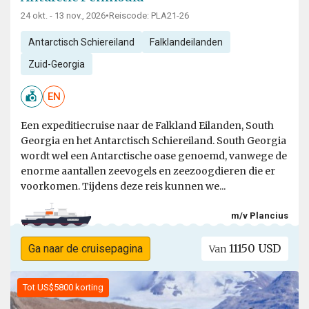
24 okt. - 13 nov., 2026
•
Reiscode: PLA21-26
Antarctisch Schiereiland
Falklandeilanden
Zuid-Georgia
EN
Een expeditiecruise naar de Falkland Eilanden, South
Georgia en het Antarctisch Schiereiland. South Georgia
wordt wel een Antarctische oase genoemd, vanwege de
enorme aantallen zeevogels en zeezoogdieren die er
voorkomen. Tijdens deze reis kunnen we...
m/v Plancius
11150 USD
Ga naar de cruisepagina
Van
Tot US$5800 korting