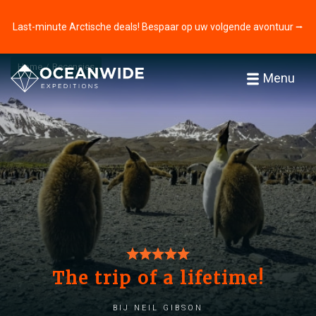
Last-minute Arctische deals! Bespaar op uw volgende avontuur ⭢
Home
Recensies
Menu
The trip of a lifetime!
bij Neil Gibson