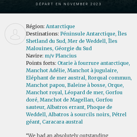
Départ en November 2023
Région:
Antarctique
Destinations:
Péninsule Antarctique,
Îles
Shetland du Sud,
Mer de Weddell,
Îles
Malouines,
Géorgie du Sud
Navire:
m/v Plancius
Points forts:
Otarie à fourrure antarctique,
Manchot Adélie,
Manchot à jugulaire,
Eléphant de mer austral,
Rorqual commun,
Manchot papou,
Baleine à bosse,
Orque,
Manchot royal,
Léopard de mer,
Gorfou
doré,
Manchot de Magellan,
Gorfou
sauteur,
Albatros errant,
Phoque de
Weddell,
Albatros à sourcils noirs,
Pétrel
géant,
Caracara austral
We had an absolutely outstanding