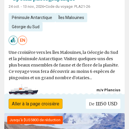
24 oct. - 13 nov., 2026
•
Code du voyage: PLA21-26
Péninsule Antarctique
Îles Malouines
Géorgie du Sud
EN
Une croisière vers les îles Malouines, la Géorgie du Sud
et la péninsule Antarctique. Visitez quelques-uns des
plus beaux ensembles de faune et de flore de la planète.
Ce voyage vous fera découvrir au moins 6 espèces de
pingouins et un grand nombre d'otaries...
m/v Plancius
11150 USD
Aller à la page croisière
De
Jusqu'à $US5800 de réduction