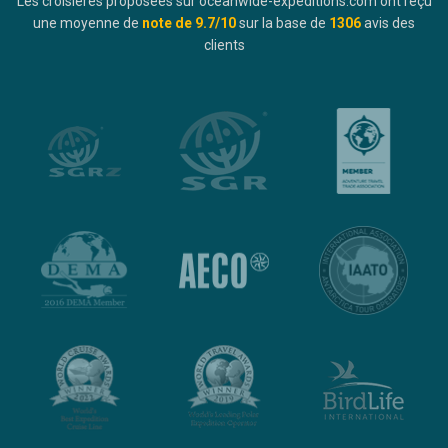
Les croisières proposées sur oceanwide-expeditions.com ont reçu
une moyenne de
note de
9.7
/10
sur la base de
1306
avis des
clients