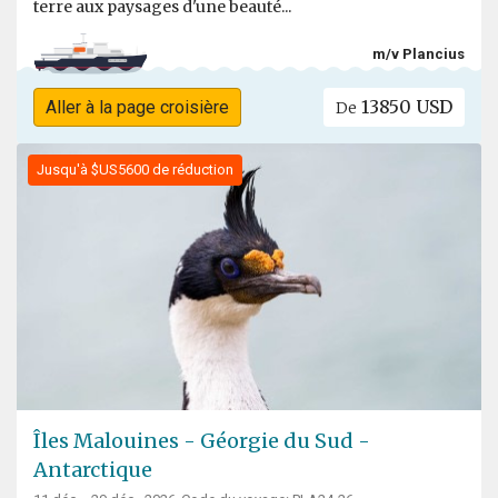
terre aux paysages d'une beauté...
m/v Plancius
13850 USD
Aller à la page croisière
De
Jusqu'à $US5600 de réduction
Îles Malouines - Géorgie du Sud -
Antarctique