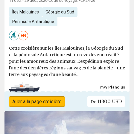
11 déc. - 29 déc., 2026
•
Code du voyage: PLA24-26
Îles Malouines
Géorgie du Sud
Péninsule Antarctique
EN
Cette croisière sur les îles Malouines, la Géorgie du Sud
et la péninsule Antarctique est un rêve devenu réalité
pour les amoureux des animaux. L'expédition explore
l'une des dernières régions sauvages de la planète - une
terre aux paysages d'une beauté...
m/v Plancius
11300 USD
Aller à la page croisière
De