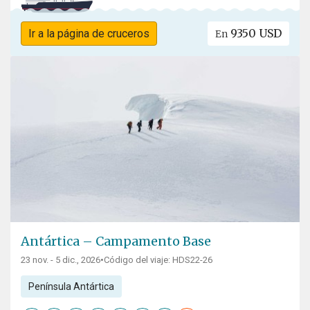
9350 USD
Ir a la página de cruceros
En
Antártica – Campamento Base
23 nov. - 5 dic., 2026
•
Código del viaje: HDS22-26
Península Antártica