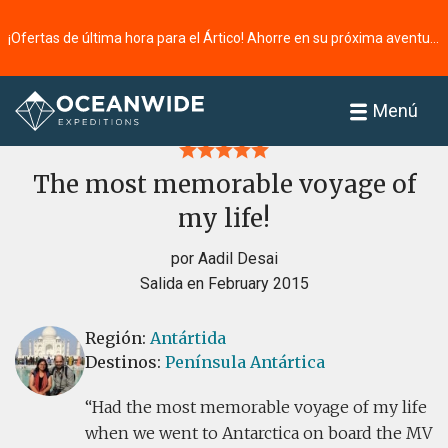
¡Ofertas de última hora para el Ártico! Ahorre en su próxima aventura ⭢
Página principal
Reseñas
Menú
The most memorable voyage of
my life!
por Aadil Desai
Salida en February 2015
Región:
Antártida
Destinos:
Península Antártica
Had the most memorable voyage of my life
when we went to Antarctica on board the MV