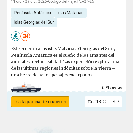
11 dic. - 29 dic., 2026
•
Código del viaje: PLA24-26
Península Antártica
Islas Malvinas
Islas Georgias del Sur
EN
Este crucero a las islas Malvinas, Georgias del Sur y
Península Antártica es el sueño de los amantes del
animales hecho realidad. Las expedición explora una
de las últimas regiones indómitas sobre la Tierra –
una tierra de bellos paisajes escarpados...
El Plancius
11300 USD
Ir a la página de cruceros
En