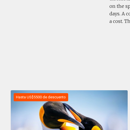
on the sp
days. A 
a cost. 
Hasta US$5500 de descuento