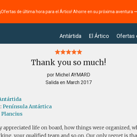
¡Ofertas de última hora para el Ártico! Ahorre en su próxima aventura 
Antártida
El Ártico
Ofertas
Thank you so much!
por Michel AYMARD
Salida en March 2017
Antártida
s:
Península Antártica
l Plancius
y appreciated life on board, how things were organized, w
ing, your qualified team and so on. Our only regret is that i