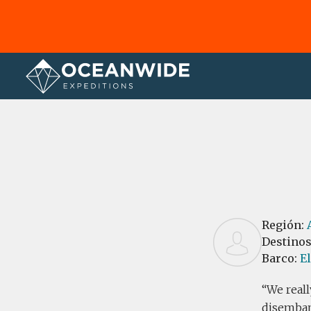
Página principal
Reseñas
Región:
Destino
Barco:
E
We reall
disembark