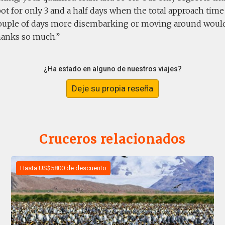
ot for only 3 and a half days when the total approach time 
couple of days more disembarking or moving around would 
Thanks so much.
¿Ha estado en alguno de nuestros viajes?
Deje su propia reseña
Cruceros relacionados
Hasta US$5800 de descuento