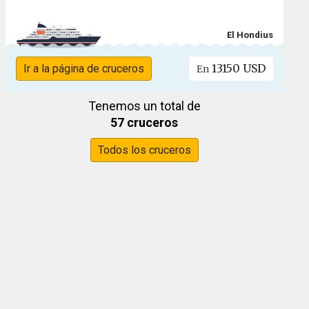
El Hondius
13150 USD
Ir a la página de cruceros
En
Tenemos un total de
57 cruceros
Todos los cruceros