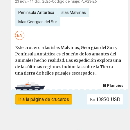
23 nov. - 11 dic., 2026
•
Código del viaje: PLA23-26
Península Antártica
Islas Malvinas
Islas Georgias del Sur
EN
Este crucero a las islas Malvinas, Georgias del Sur y
Península Antártica es el sueño de los amantes del
animales hecho realidad. Las expedición explora una
de las últimas regiones indómitas sobre la Tierra –
una tierra de bellos paisajes escarpados...
El Plancius
13850 USD
Ir a la página de cruceros
En