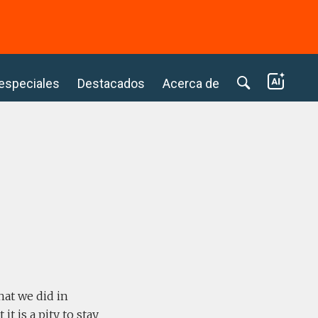
⭢
 especiales
Destacados
Acerca de
hat we did in
t is a pity to stay