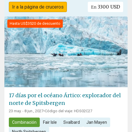
3300 USD
Ir a la página de cruceros
En
Hasta US$3520 de descuento
17 días por el océano Ártico: explorador del
norte de Spitsbergen
23 may. - 8 jun., 2027
•
Código del viaje: HDS02C27
Combinación
Fair Isle
Svalbard
Jan Mayen
North Spitsbergen