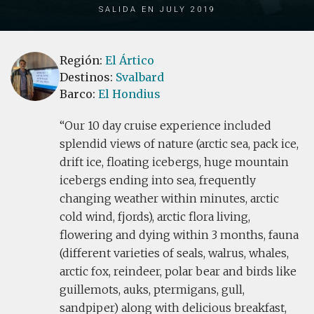
Salida en July 2019
Región:
El Ártico
Destinos:
Svalbard
Barco:
El Hondius
Our 10 day cruise experience included
splendid views of nature (arctic sea, pack ice,
drift ice, floating icebergs, huge mountain
icebergs ending into sea, frequently
changing weather within minutes, arctic
cold wind, fjords), arctic flora living,
flowering and dying within 3 months, fauna
(different varieties of seals, walrus, whales,
arctic fox, reindeer, polar bear and birds like
guillemots, auks, ptermigans, gull,
sandpiper) along with delicious breakfast,