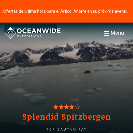
¡Ofertas de última hora para el Ártico! Ahorre en su próxima aventura ⭢
Página principal
Reseñas
Menú
Splendid Spitzbergen
por Gautam Ray