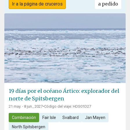
a pedido
Ir a la página de cruceros
19 días por el océano Ártico: explorador del
norte de Spitsbergen
21 may. - 8 jun., 2027
•
Código del viaje: HDS01D27
Combinación
Fair Isle
Svalbard
Jan Mayen
North Spitsbergen