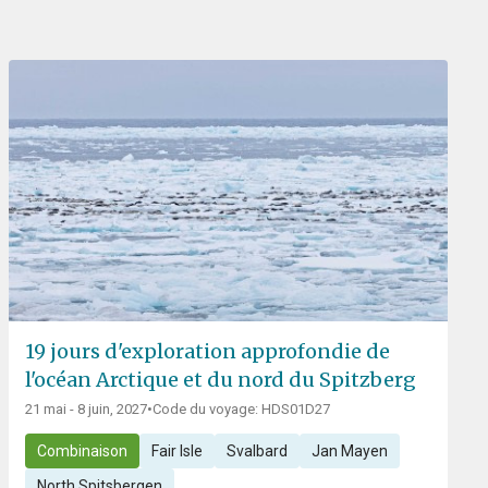
19 jours d'exploration approfondie de
l'océan Arctique et du nord du Spitzberg
21 mai - 8 juin, 2027
•
Code du voyage: HDS01D27
Combinaison
Fair Isle
Svalbard
Jan Mayen
North Spitsbergen