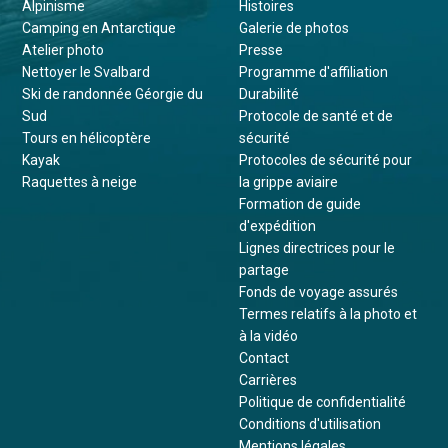
Alpinisme
Histoires
Camping en Antarctique
Galerie de photos
Atelier photo
Presse
Nettoyer le Svalbard
Programme d'affiliation
Ski de randonnée Géorgie du
Durabilité
Sud
Protocole de santé et de
Tours en hélicoptère
sécurité
Kayak
Protocoles de sécurité pour
Raquettes à neige
la grippe aviaire
Formation de guide
d'expédition
Lignes directrices pour le
partage
Fonds de voyage assurés
Termes relatifs à la photo et
à la vidéo
Contact
Carrières
Politique de confidentialité
Conditions d'utilisation
Mentions légales