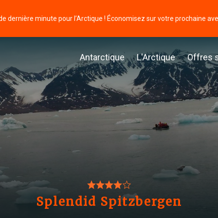
de dernière minute pour l’Arctique ! Économisez sur votre prochaine av
Antarctique
L'Arctique
Offres 
Splendid Spitzbergen