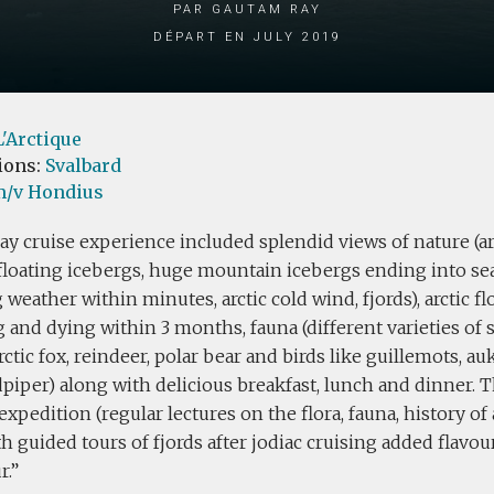
par Gautam Ray
Départ en July 2019
L'Arctique
ions:
Svalbard
/v Hondius
ay cruise experience included splendid views of nature (arct
, floating icebergs, huge mountain icebergs ending into se
weather within minutes, arctic cold wind, fjords), arctic flo
 and dying within 3 months, fauna (different varieties of s
rctic fox, reindeer, polar bear and birds like guillemots, au
dpiper) along with delicious breakfast, lunch and dinner. 
expedition (regular lectures on the flora, fauna, history of
h guided tours of fjords after jodiac cruising added flavou
r.