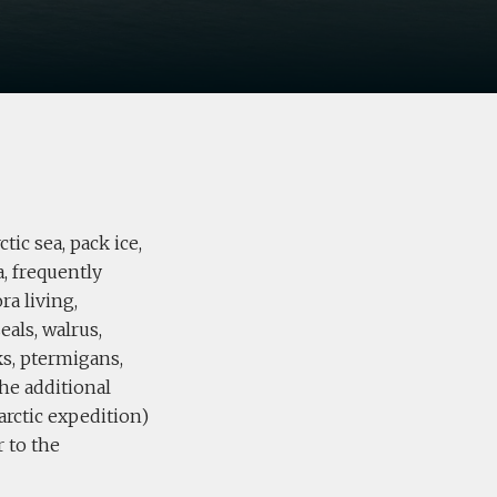
ic sea, pack ice,
a, frequently
ra living,
eals, walrus,
ks, ptermigans,
The additional
 arctic expedition)
r to the