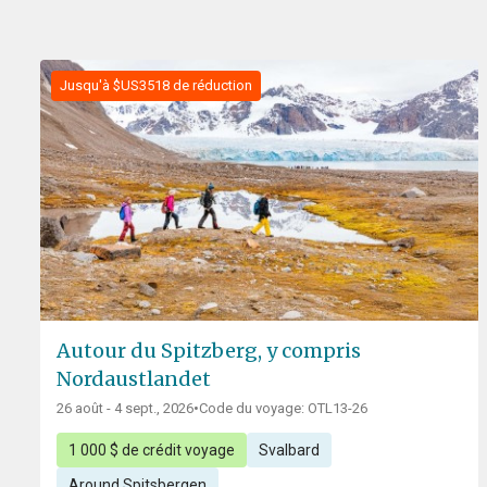
Jusqu'à $US3518 de réduction
Autour du Spitzberg, y compris
Nordaustlandet
26 août - 4 sept., 2026
•
Code du voyage: OTL13-26
1 000 $ de crédit voyage
Svalbard
Around Spitsbergen