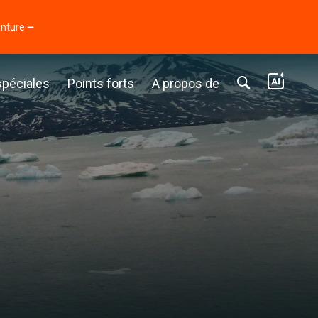
enture ⭢
spéciales
Points forts
A propos de