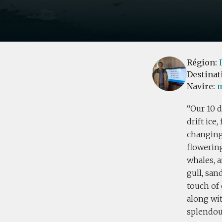
Région:
Destinat
Navire:
m
Our 10 d
drift ice
changing 
flowering
whales, a
gull, san
touch of 
along wit
splendou