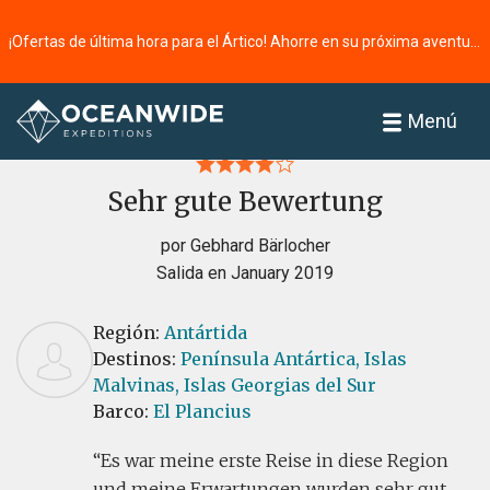
¡Ofertas de última hora para el Ártico! Ahorre en su próxima aventura ⭢
Página principal
Reseñas
Menú
Sehr gute Bewertung
por Gebhard Bärlocher
Salida en January 2019
Región:
Antártida
Destinos:
Península Antártica,
Islas
Malvinas,
Islas Georgias del Sur
Barco:
El Plancius
Es war meine erste Reise in diese Region
und meine Erwartungen wurden sehr gut