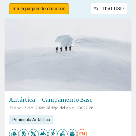
11150 USD
Ir a la página de cruceros
En
Antártica – Campamento Base
23 nov. - 5 dic., 2026
•
Código del viaje: HDS22-26
Península Antártica
EN