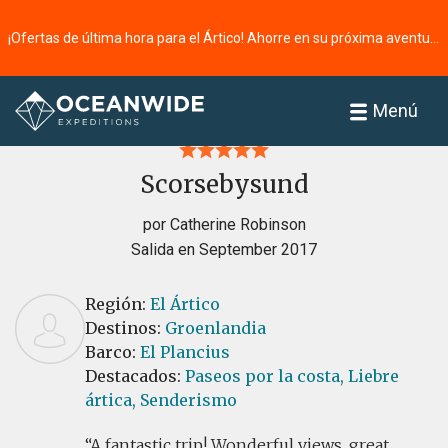
¡Ofertas de última hora para el Ártico! Ahorre en su próxima aventura ⭢
Página principal
Reseñas
Menú
Scorsebysund
por Catherine Robinson
Salida en September 2017
Región:
El Ártico
Destinos:
Groenlandia
Barco:
El Plancius
Destacados:
Paseos por la costa,
Liebre
ártica,
Senderismo
A fantastic trip! Wonderful views, great