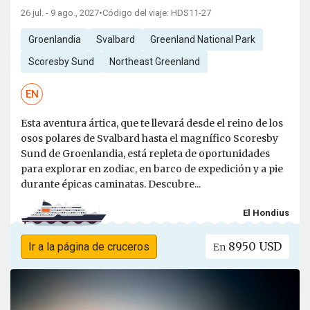
26 jul. - 9 ago., 2027
•
Código del viaje: HDS11-27
Groenlandia
Svalbard
Greenland National Park
Scoresby Sund
Northeast Greenland
EN
Esta aventura ártica, que te llevará desde el reino de los
osos polares de Svalbard hasta el magnífico Scoresby
Sund de Groenlandia, está repleta de oportunidades
para explorar en zodiac, en barco de expedición y a pie
durante épicas caminatas. Descubre...
El Hondius
8950 USD
Ir a la página de cruceros
En