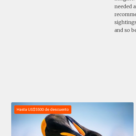
needed a
recommen
sightings
and so be
Hasta US$5500 de descuento