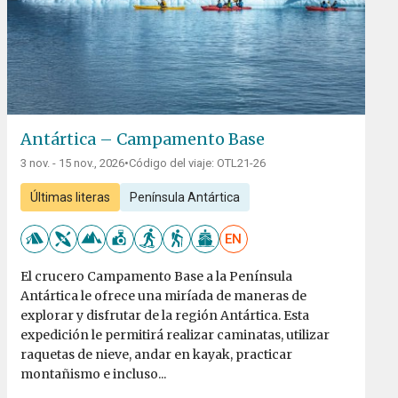
Antártica – Campamento Base
3 nov. - 15 nov., 2026
•
Código del viaje: OTL21-26
Últimas literas
Península Antártica
EN
El crucero Campamento Base a la Península
Antártica le ofrece una miríada de maneras de
explorar y disfrutar de la región Antártica. Esta
expedición le permitirá realizar caminatas, utilizar
raquetas de nieve, andar en kayak, practicar
montañismo e incluso...