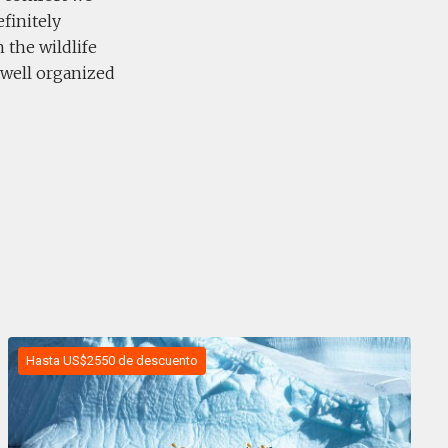
finitely
the wildlife
 well organized
Hasta US$2550 de descuento