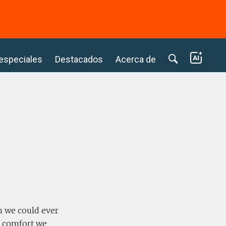
⭢
 especiales
Destacados
Acerca de
n we could ever
he comfort we