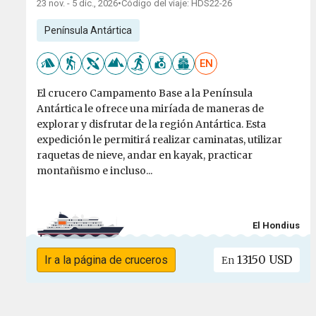
23 nov. - 5 dic., 2026
•
Código del viaje: HDS22-26
Península Antártica
EN
El crucero Campamento Base a la Península
Antártica le ofrece una miríada de maneras de
explorar y disfrutar de la región Antártica. Esta
expedición le permitirá realizar caminatas, utilizar
raquetas de nieve, andar en kayak, practicar
montañismo e incluso...
El Hondius
13150 USD
Ir a la página de cruceros
En