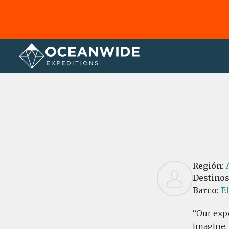
Página principal
Reseñas
Región:
Destino
Barco:
E
Our exp
imagine. 