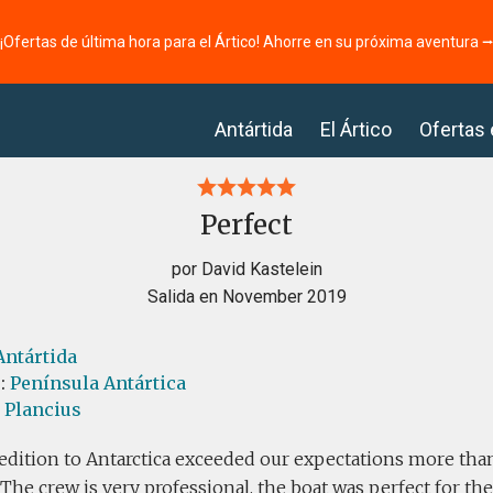
¡Ofertas de última hora para el Ártico! Ahorre en su próxima aventura 
Antártida
El Ártico
Ofertas
Perfect
por David Kastelein
Salida en November 2019
Antártida
s:
Península Antártica
l Plancius
edition to Antarctica exceeded our expectations more tha
The crew is very professional, the boat was perfect for t