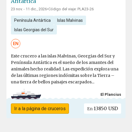
Antártica
23 nov. - 11 dic., 2026
•
Código del viaje: PLA23-26
Península Antártica
Islas Malvinas
Islas Georgias del Sur
EN
Este crucero a las islas Malvinas, Georgias del Sur y
Península Antártica es el sueño de los amantes del
animales hecho realidad. Las expedición explora una
de las últimas regiones indómitas sobre la Tierra –
una tierra de bellos paisajes escarpados...
El Plancius
13850 USD
Ir a la página de cruceros
En