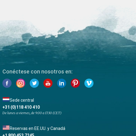
Conéctese con nosotros en:
Sede central
+31 (0)118 410 410
De lunes a viernes, de 9:00 a 17:30 (CET)
Reservas en EE.UU. y Canadá
+1 800 453 7245