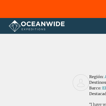
Página principal
Reseñas
Región:
Destino
Barco:
E
Destaca
I have w