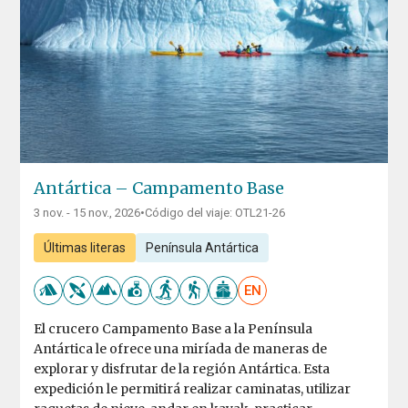
Antártica – Campamento Base
3 nov. - 15 nov., 2026
•
Código del viaje: OTL21-26
Últimas literas
Península Antártica
EN
El crucero Campamento Base a la Península
Antártica le ofrece una miríada de maneras de
explorar y disfrutar de la región Antártica. Esta
expedición le permitirá realizar caminatas, utilizar