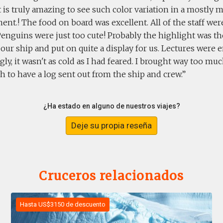
t is truly amazing to see such color variation in a mostl
nt.! The food on board was excellent. All of the staff wer
Penguins were just too cute! Probably the highlight was th
our ship and put on quite a display for us. Lectures were 
gly, it wasn't as cold as I had feared. I brought way too muc
h to have a log sent out from the ship and crew.
¿Ha estado en alguno de nuestros viajes?
Deje su propia reseña
Cruceros relacionados
Hasta US$3150 de descuento