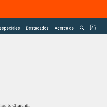
⭢
 especiales
Destacados
Acerca de
ing to Churchill,