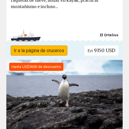
raquetas de nieve, andar en kayak, practicar
montañismo e incluso...
El Ortelius
9350 USD
Ir a la página de cruceros
En
Hasta US$5600 de descuento