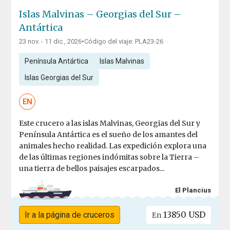
Islas Malvinas – Georgias del Sur –
Antártica
23 nov. - 11 dic., 2026
•
Código del viaje: PLA23-26
Península Antártica
Islas Malvinas
Islas Georgias del Sur
EN
Este crucero a las islas Malvinas, Georgias del Sur y
Península Antártica es el sueño de los amantes del
animales hecho realidad. Las expedición explora una
de las últimas regiones indómitas sobre la Tierra –
una tierra de bellos paisajes escarpados...
El Plancius
13850 USD
Ir a la página de cruceros
En