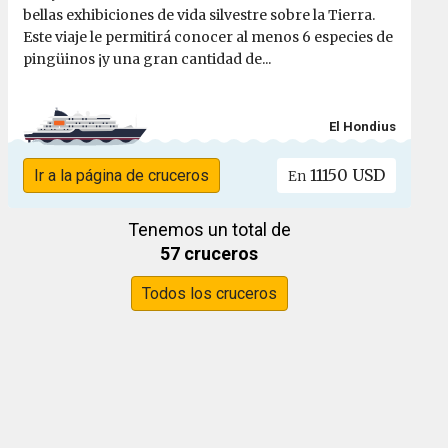
bellas exhibiciones de vida silvestre sobre la Tierra.
Este viaje le permitirá conocer al menos 6 especies de
pingüinos ¡y una gran cantidad de...
El Hondius
11150 USD
Ir a la página de cruceros
En
Tenemos un total de
57 cruceros
Todos los cruceros