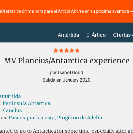
¡Ofertas de última hora para el Ártico! Ahorre en su próxima aventura 
Antártida
El Ártico
Ofertas
MV Plancius/Antarctica experience
por Isabel Good
Salida en January 2020
Antártida
s:
Península Antártica
l Plancius
dos:
Paseos por la costa,
Pingüino de Adelia
anted to go to Antarctica for some time, especially after go