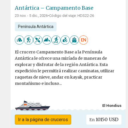
Antártica – Campamento Base
23 nov. - 5 dic., 2026
•
Código del viaje: HDS22-26
Península Antártica
EN
El crucero Campamento Base a la Península
Antártica le ofrece una miríada de maneras de
explorar y disfrutar de la región Antártica. Esta
expedición le permitirá realizar caminatas, utilizar
raquetas de nieve, andar en kayak, practicar
montañismo e incluso...
El Hondius
10150 USD
Ir a la página de cruceros
En