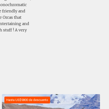
y monochromatic
e friendly and
e Orcas that
entertaining and
h stuff ! A very
Hasta US$5800 de descuento