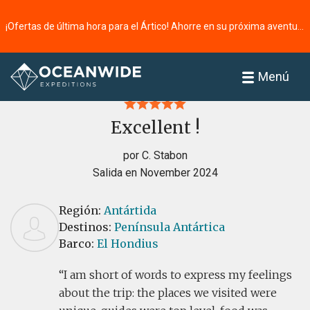
¡Ofertas de última hora para el Ártico! Ahorre en su próxima aventura ⭢
Página principal
Reseñas
Menú
Excellent !
por C. Stabon
Salida en November 2024
Región:
Antártida
Destinos:
Península Antártica
Barco:
El Hondius
I am short of words to express my feelings
about the trip: the places we visited were