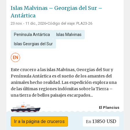
Islas Malvinas – Georgias del Sur –
Antártica
23 nov. - 11 dic., 2026
•
Código del viaje: PLA23-26
Península Antártica
Islas Malvinas
Islas Georgias del Sur
EN
Este crucero a las islas Malvinas, Georgias del Sur y
Península Antártica es el sueño de los amantes del
animales hecho realidad. Las expedición explora una
de las últimas regiones indómitas sobre la Tierra –
una tierra de bellos paisajes escarpados...
El Plancius
13850 USD
Ir a la página de cruceros
En