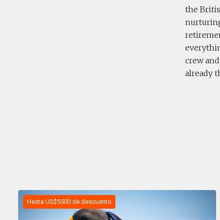
the Briti
nurturin
retiremen
everythin
crew and 
already t
Hasta US$5500 de descuento