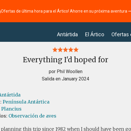
¡Ofertas de última hora para el Ártico! Ahorre en su próxima aventura 
Antártida
El Ártico
Ofertas
Everything I'd hoped for
por Phil Woollen
Salida en January 2024
Antártida
s:
Península Antártica
l Plancius
dos:
Observación de aves
 planning this trip since 1982 when I should have been g