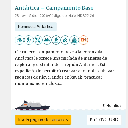
Antártica – Campamento Base
23 nov. - 5 dic., 2026
•
Código del viaje: HDS22-26
Península Antártica
EN
El crucero Campamento Base a la Península
Antártica le ofrece una miríada de maneras de
explorar y disfrutar de la región Antártica. Esta
expedición le permitirá realizar caminatas, utilizar
raquetas de nieve, andar en kayak, practicar
montañismo e incluso...
El Hondius
13150 USD
Ir a la página de cruceros
En