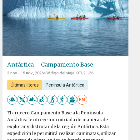
Antártica – Campamento Base
3 nov. - 15 nov., 2026
•
Código del viaje: OTL21-26
Últimas literas
Península Antártica
EN
El crucero Campamento Base a la Península
Antártica le ofrece una miríada de maneras de
explorar y disfrutar de la región Antártica. Esta
expedición le permitirá realizar caminatas, utilizar