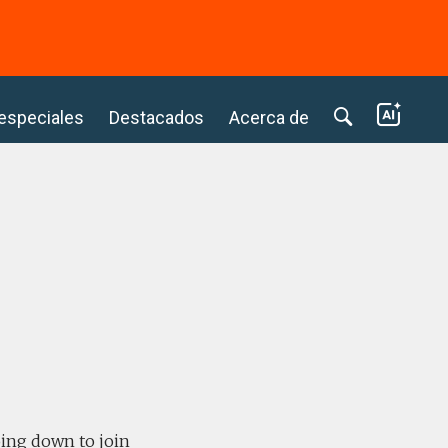
⭢
 especiales
Destacados
Acerca de
oing down to join