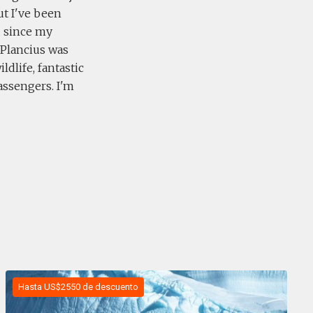
ut I've been
d since my
 Plancius was
dlife, fantastic
assengers. I'm
Hasta US$2550 de descuento