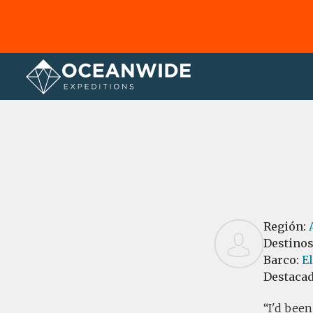
Página principal
Reseñas
Región:
Destino
Barco:
E
Destaca
I'd been