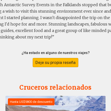
sh Antarctic Survey. Events in the Falklands stopped that b
g a wish to visit this stunning environment ever since an
t I started planning. I wasn't disappointed the trip on the
g I'd hope for and more. Stunning landscapes, fabulous wil
guides, excellent food and a great group of like minded p
hinking about my next trip!
¿Ha estado en alguno de nuestros viajes?
Deje su propia reseña
Cruceros relacionados
Hasta US$5800 de descuento