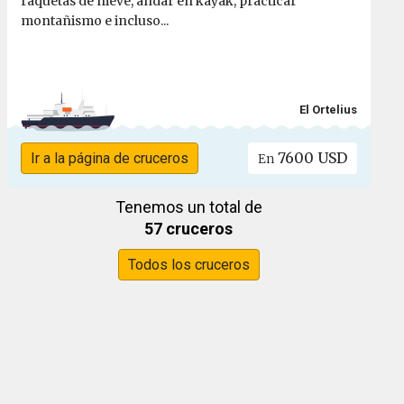
raquetas de nieve, andar en kayak, practicar
montañismo e incluso...
El Ortelius
7600 USD
Ir a la página de cruceros
En
Tenemos un total de
57 cruceros
Todos los cruceros