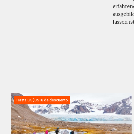
erfahren
ausgebild
fassen i
Hasta US$3518 de descuento