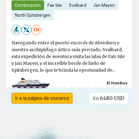
Combinación
Fair Isle
Svalbard
Jan Mayen
North Spitsbergen
EN
Navegando entre el puerto escocés de Aberdeen y
nuestro archipiélago ártico más preciado, Svalbard,
esta expedición de aventura visita las islas de Fair Isle
y Jan Mayen, y el increíble borde de hielo de
Spitsbergen, lo que le brinda la oportunidad de...
El Hondius
6480 USD
Ir a la página de cruceros
En