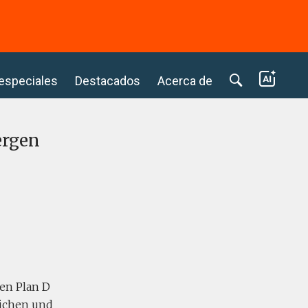
⭢
 especiales
Destacados
Acerca de
ergen
en Plan D
lichen und