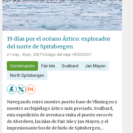
19 días por el océano Ártico: explorador
del norte de Spitsbergen
21 may. - 8 jun., 2027
•
Código del viaje: HDS01D27
Combinación
Fair Isle
Svalbard
Jan Mayen
North Spitsbergen
EN
Navegando entre nuestro puerto base de Vlissingen y
nuestro archipiélago ártico más preciado, Svalbard,
esta expedición de aventura visita el puerto escocés
de Aberdeen, las islas de Fair Isle y Jan Mayen, y el
impresionante borde de hielo de Spitsbergen,...