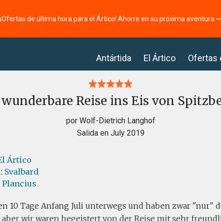
¡Ofertas de última hora para el Ártico! Ahorre en su próxima aventura 
Antártida
El Ártico
Ofertas
 wunderbare Reise ins Eis von Spitzb
por Wolf-Dietrich Langhof
Salida en July 2019
El Ártico
s:
Svalbard
l Plancius
en 10 Tage Anfang Juli unterwegs und haben zwar "nur" d
, aber wir waren begeistert von der Reise mit sehr freund