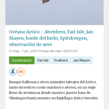
Océano Ártico - Aberdeen, Fair Isle, Jan
Mayen, borde del hielo, Spitsbergen,
observación de aves
21 may. - 1 jun., 2027
•
Código del viaje: HDS01C27
Combinación
Fair Isle
Svalbard
Jan Mayen
EN
Busque ballenas y otros animales salvajes del Ártico,
tanto terrestres como marinos y aéreos, en un viaje
lleno de aventuras desde nuestro puerto base de
Vlissingen hasta nuestro archipiélago ártico favorito.