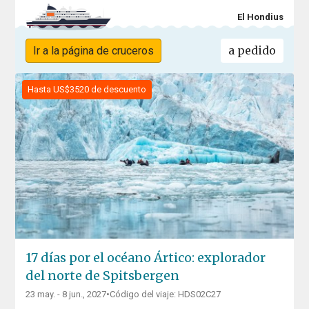
El Hondius
a pedido
Ir a la página de cruceros
Hasta US$3520 de descuento
17 días por el océano Ártico: explorador
del norte de Spitsbergen
23 may. - 8 jun., 2027
•
Código del viaje: HDS02C27