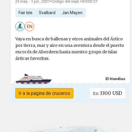
23 may. - 1 jun., 2027
•
Código del viaje: HDS02-27
Fair Isle
Svalbard
Jan Mayen
EN
Vaya en busca de ballenas y otros animales del Ártico
por tierra, mar y aire en una aventura desde el puerto
escocés de Aberdeen hasta nuestro grupo de islas
árticas favoritas.
El Hondius
3300 USD
Ir a la página de cruceros
En