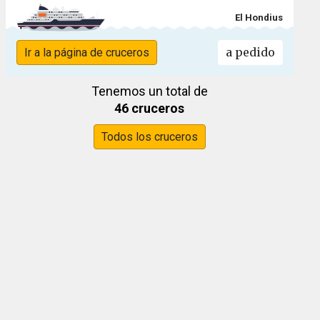
El Hondius
a pedido
Ir a la página de cruceros
Tenemos un total de
46 cruceros
Todos los cruceros