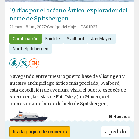
19 días por el océano Ártico: explorador del
norte de Spitsbergen
21 may. - 8 jun., 2027
•
Código del viaje: HDS01D27
Combinación
Fair Isle
Svalbard
Jan Mayen
North Spitsbergen
EN
Navegando entre nuestro puerto base de Vlissingen y
nuestro archipiélago ártico más preciado, Svalbard,
esta expedición de aventura visita el puerto escocés de
Aberdeen, las islas de Fair Isle y Jan Mayen, y el
impresionante borde de hielo de Spitsbergen,...
El Hondius
a pedido
Ir a la página de cruceros