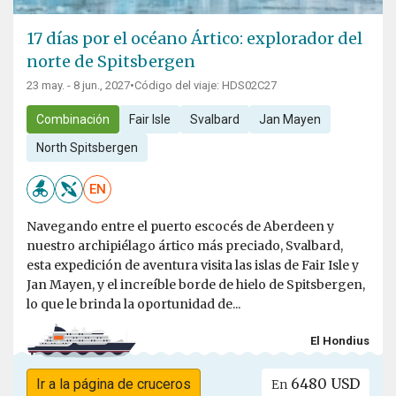
17 días por el océano Ártico: explorador del
norte de Spitsbergen
23 may. - 8 jun., 2027
•
Código del viaje: HDS02C27
Combinación
Fair Isle
Svalbard
Jan Mayen
North Spitsbergen
EN
Navegando entre el puerto escocés de Aberdeen y
nuestro archipiélago ártico más preciado, Svalbard,
esta expedición de aventura visita las islas de Fair Isle y
Jan Mayen, y el increíble borde de hielo de Spitsbergen,
lo que le brinda la oportunidad de...
El Hondius
6480 USD
Ir a la página de cruceros
En