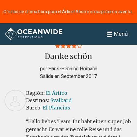
¡Ofertas de última hora para el Ártico! Ahorre en su próxima aventura ⭢
Página principal
Reseñas
Menú
Danke schön
por Hans-Henning Homann
Salida en September 2017
Región:
El Ártico
Destinos:
Svalbard
Barco:
El Plancius
Hallo liebes Team, Ihr habt einen super Job
gemacht. Es war eine tolle Reise und das