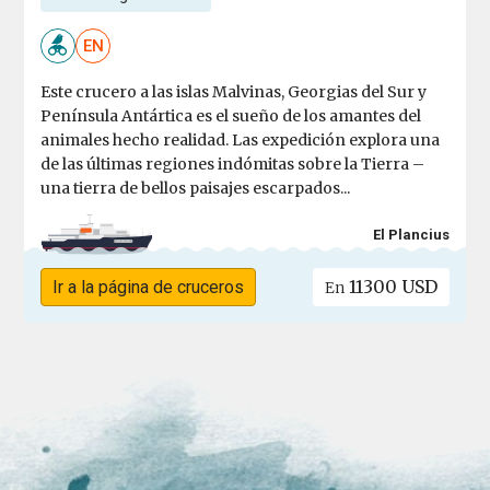
EN
Este crucero a las islas Malvinas, Georgias del Sur y
Península Antártica es el sueño de los amantes del
animales hecho realidad. Las expedición explora una
de las últimas regiones indómitas sobre la Tierra –
una tierra de bellos paisajes escarpados...
El Plancius
11300 USD
Ir a la página de cruceros
En