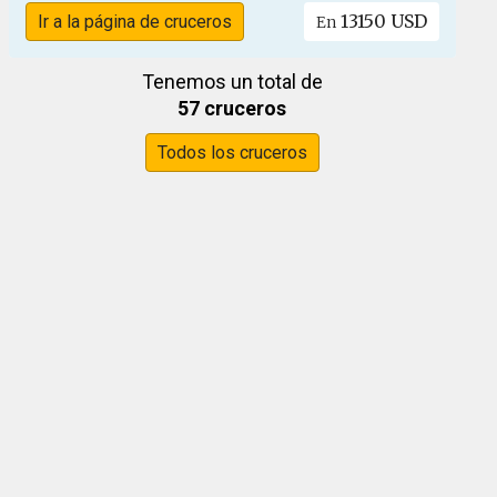
13150 USD
Ir a la página de cruceros
En
Tenemos un total de
57 cruceros
Todos los cruceros