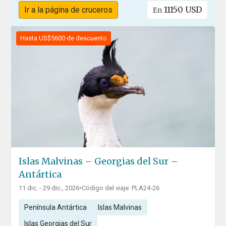
11150 USD
Ir a la página de cruceros
En
Hasta US$5600 de descuento
Islas Malvinas – Georgias del Sur –
Antártica
11 dic. - 29 dic., 2026
•
Código del viaje: PLA24-26
Península Antártica
Islas Malvinas
Islas Georgias del Sur