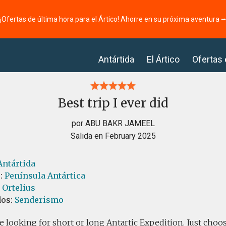
¡Ofertas de última hora para el Ártico! Ahorre en su próxima aventura 
Antártida
El Ártico
Ofertas
Best trip I ever did
por ABU BAKR JAMEEL
Salida en February 2025
Antártida
s:
Península Antártica
 Ortelius
dos:
Senderismo
re looking for short or long Antartic Expedition. Just cho