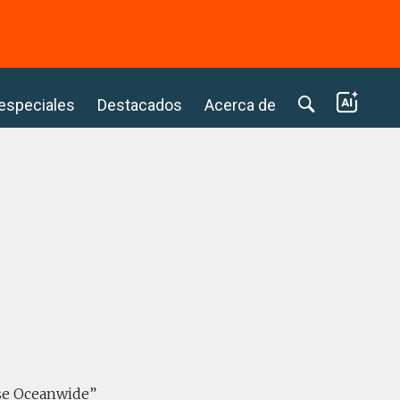
⭢
 especiales
Destacados
Acerca de
ose Oceanwide