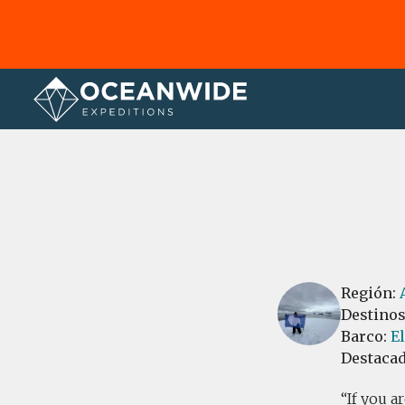
Página principal
Reseñas
Región:
Destino
Barco:
El
Destaca
If you a