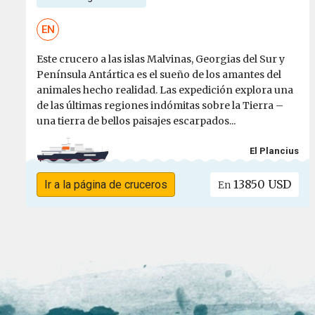
EN
Este crucero a las islas Malvinas, Georgias del Sur y
Península Antártica es el sueño de los amantes del
animales hecho realidad. Las expedición explora una
de las últimas regiones indómitas sobre la Tierra –
una tierra de bellos paisajes escarpados...
El Plancius
13850 USD
Ir a la página de cruceros
En