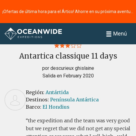
¡Ofertas de última hora para el Ártico! Ahorre en su próxima aventura ⭢
Página principal
Reseñas
Menú
Antartica classique 11 days
por descurieux ghislaine
Salida en February 2020
Región:
Antártida
Destinos:
Península Antártica
Barco:
El Hondius
the expedition and the team was very good
but we regret that we did not get any special