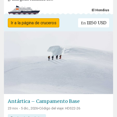
El Hondius
11150 USD
Ir a la página de cruceros
En
Antártica – Campamento Base
23 nov. - 5 dic., 2026
•
Código del viaje: HDS22-26