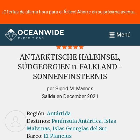
¡Ofertas de última hora para el Ártico! Ahorre en su próxima aventura ⭢
Página principal
Reseñas
Menú
ANTARKTISCHE HALBINSEL,
SÜDGEORGIEN u. FALKLAND -
SONNENFINSTERNIS
por Sigrid M. Mannes
Salida en December 2021
Región:
Antártida
Destinos:
Península Antártica,
Islas
Malvinas,
Islas Georgias del Sur
Barco:
El Plancius