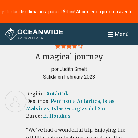
¡Ofertas de última hora para el Ártico! Ahorre en su próxima aventura ⭢
Página principal
Reseñas
Menú
A magical journey
por Judith Smelt
Salida en February 2023
Región:
Antártida
Destinos:
Península Antártica,
Islas
Malvinas,
Islas Georgias del Sur
Barco:
El Hondius
We’ve had a wonderful trip. Enjoying the
wildlife, nature, lectures, excursions, the