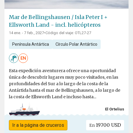
Mar de Bellingshausen / Isla Peter I +
Ellsworth Land - incl. helicópteros
14 ene. - 7 feb., 2027
•
Código del viaje: OTL27-27
Península Antártica
Círculo Polar Antártico
EN
Esta expedición aventurera ofrece una oportunidad
única de descubrir lugares muy poco visitados, en las
profundidades del Sur a lo largo de la costa de la
Antártida hasta el mar de Bellingshausen, a lo largo de
la costa de Ellsworth Land e incluso hasta...
El Ortelius
19700 USD
Ir a la página de cruceros
En