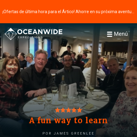
¡Ofertas de última hora para el Ártico! Ahorre en su próxima aventura ⭢
Página principal
Reseñas
Menú
A fun way to learn
por James Greenlee