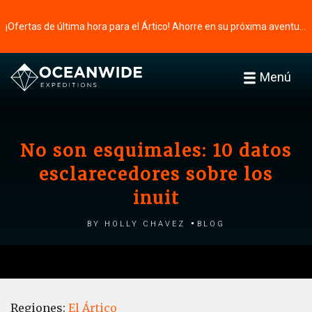
¡Ofertas de última hora para el Ártico! Ahorre en su próxima aventura ⭢
Menú
No son esquimales: 10 datos
esclarecedores sobre los
inuit
by Holly Chavez
Blog
Regiones:
El Ártico