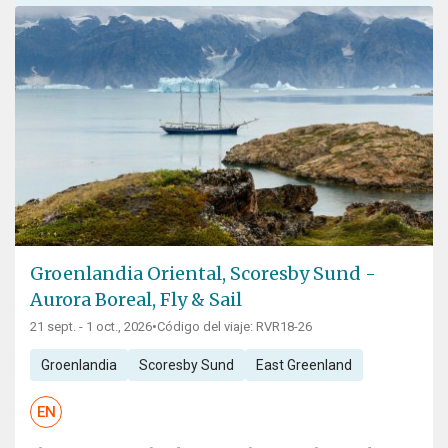
Groenlandia Oriental, Scoresby Sund -
Aurora Boreal, Fly & Sail
21 sept. - 1 oct., 2026
•
Código del viaje: RVR18-26
Groenlandia
Scoresby Sund
East Greenland
EN