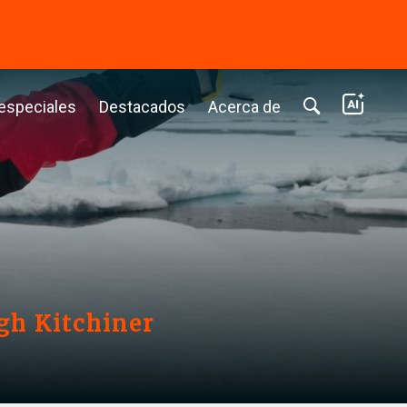
⭢
 especiales
Destacados
Acerca de
igh Kitchiner