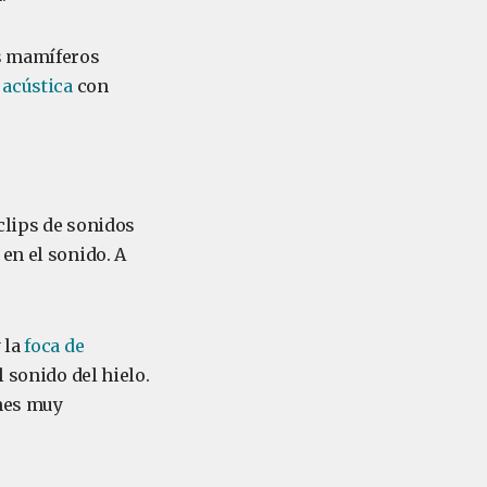
os mamíferos
e acústica
con
clips de sonidos
en el sonido. A
 la
foca de
l sonido del hielo.
ones muy