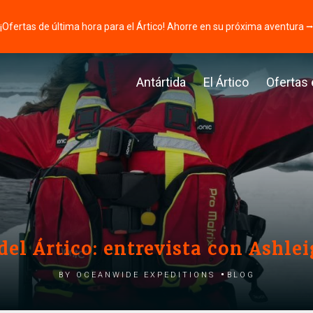
¡Ofertas de última hora para el Ártico! Ahorre en su próxima aventura 
Antártida
El Ártico
Ofertas
del Ártico: entrevista con Ashle
by Oceanwide Expeditions
Blog