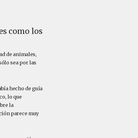
tes como los
dad de animales,
sólo sea por las
abía hecho de guía
o, lo que
bre la
ición parece muy