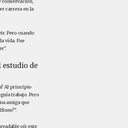
y conservación,
er carrera en la
vir. Pero cuando
la vida. Fue
r".
l estudio de
n? Al principio
guía trabajo. Pero
una amiga que
fines?".
gradable oír este