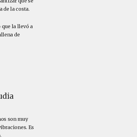
antizar que se
 de la costa.
que la llevó a
allena de
udia
inos son muy
vibraciones. Es
.