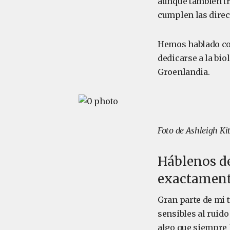
aunque también tr
cumplen las direct
Hemos hablado con
dedicarse a la bio
Groenlandia.
Foto de Ashleigh Ki
Háblenos de
exactament
Gran parte de mi 
sensibles al ruido
algo que siempre h