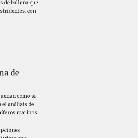
s de ballena que
estridentes, con
ena de
 suenan como si
 el análisis de
íferos marinos.
upciones