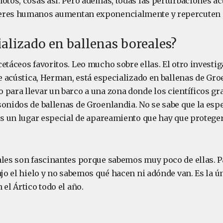
motos, cosas así. Pero además, todas las perturbaciones ac
eres humanos aumentan exponencialmente y repercuten 
ializado en ballenas boreales?
etáceos favoritos. Leo mucho sobre ellas. El otro investig
de acústica, Herman, está especializado en ballenas de Gro
 para llevar un barco a una zona donde los científicos gr
onidos de ballenas de Groenlandia. No se sabe que la especi
es un lugar especial de apareamiento que hay que proteger
ales son fascinantes porque sabemos muy poco de ellas. 
ajo el hielo y no sabemos qué hacen ni adónde van. Es la ú
 el Ártico todo el año.