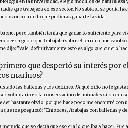
biología en la universidad, elegía módulos de naturaleza 
nadie que trabajara en ese sector. No sabía si se podía hac
menos no una en la que pudieras ganarte la vida.
bueno, pero también tenía que ganar lo suficiente para vi
onocer a gente que trabajaba sobre el terreno, me cambió 
 dije: "Vale, definitivamente esto es algo que quiero hace
 primero que despertó su interés por e
ros marinos?
tado las ballenas y los delfines. ¿A qué niño no le gusta
ser voluntaria en la conservación de animales si no conse
de ser bastante obvio, porque hace poco me encontré con 
 que me preguntó: "Entonces, ¿trabajas con ballenas y del
a menudo que yo decía que eso era lo que iba a hacer. Fue a