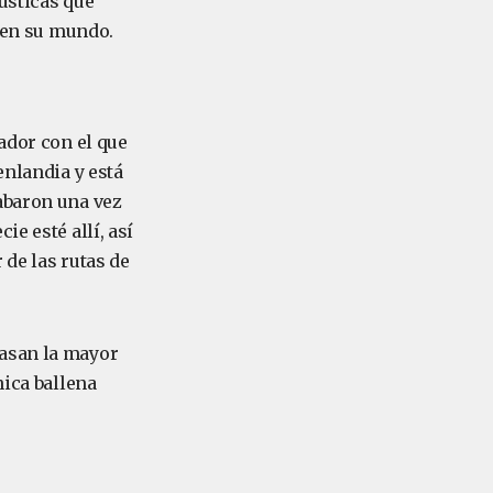
ústicas que
en su mundo.
ador con el que
enlandia y está
abaron una vez
e esté allí, así
 de las rutas de
Pasan la mayor
nica ballena