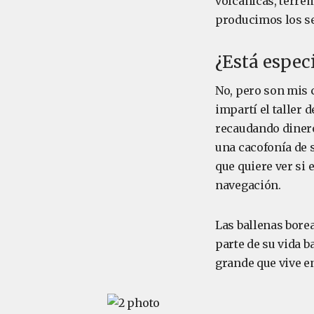
volcánicas, terre
producimos los s
¿Está espec
No, pero son mis c
impartí el taller 
recaudando dinero
una cacofonía de s
que quiere ver si 
navegación.
Las ballenas bore
parte de su vida b
grande que vive en