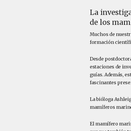
La investig
de los mam
Muchos de nuestro
formación científ
Desde postdoctora
estaciones de inve
guías. Además, es
fascinantes prese
La bióloga Ashlei
mamíferos marinos
El mamífero marin