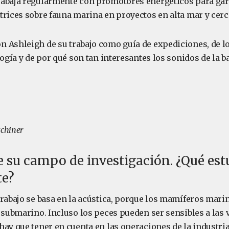
abaja regularmente con promotores energéticos para gar
rices sobre fauna marina en proyectos en alta mar y cerca
 Ashleigh de su trabajo como guía de expediciones, de lo 
logía y de por qué son tan interesantes los sonidos de la b
tchiner
 su campo de investigación. ¿Qué est
e?
trabajo se basa en la acústica, porque los mamíferos mar
 submarino. Incluso los peces pueden ser sensibles a las 
ay que tener en cuenta en las operaciones de la industria