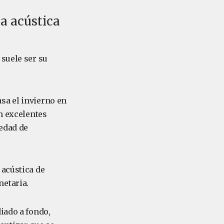
a acústica
 suele ser su
sa el invierno en
on excelentes
edad de
 acústica de
netaria.
diado a fondo,